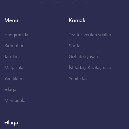
Menu
Kömək
Haqqımızda
Tez-tez verilən suallar
Xidmətlər
Şərtlər
Tariflər
Gizlilik siyasəti
Mağazalar
İstifadəçi Razılaşması
Yeniliklər
Yeniliklər
Əlaqə
Məntəqələr
Əlaqə