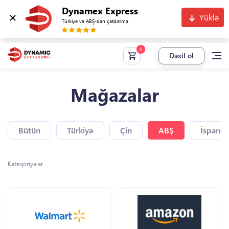
Dynamex Express
Yüklə
Türkiyə və ABŞ-dan çatdırılma
Daxil ol
Mağazalar
Bütün
Türkiyə
Çin
ABŞ
İspaniy
Kateqoriyalar