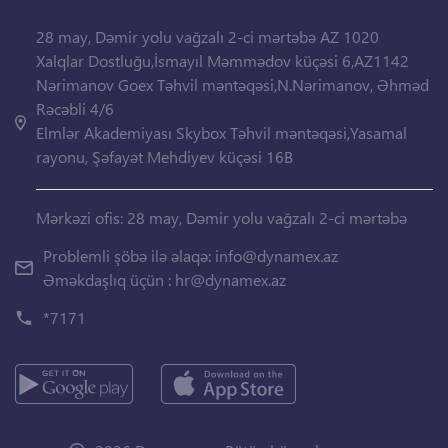
28 may, Dəmir yolu vağzalı 2-ci mərtəbə AZ 1020
Xalqlar Dostluğu,İsmayıl Məmmədov küçəsi 6,AZ1142
Nərimanov Goex Təhvil məntəqəsi,N.Nərimanov, Əhməd
Rəcəbli 4/6
Elmlər Akademiyası Skybox Təhvil məntəqəsi,Yasamal
rayonu, Şəfayət Mehdiyev küçəsi 16B
Mərkəzi ofis: 28 may, Dəmir yolu vağzalı 2-ci mərtəbə
Problemli şöbə ilə əlaqə:
info@dynamex.az
Əməkdaşlıq üçün :
hr@dynamex.az
*7171