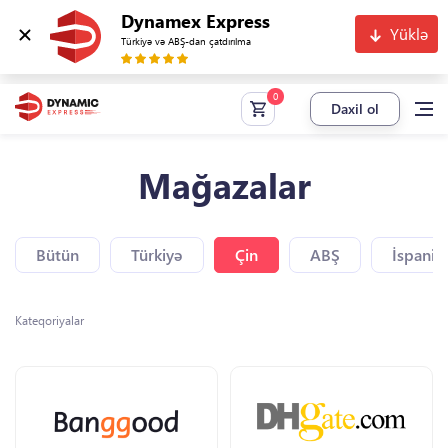
Dynamex Express
Yüklə
Türkiyə və ABŞ-dan çatdırılma
Daxil ol
Mağazalar
Bütün
Türkiyə
Çin
ABŞ
İspaniy
Kateqoriyalar