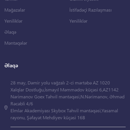
Mağazalar
İstifadəçi Razılaşması
Yeniliklər
Yeniliklər
Əlaqə
Məntəqələr
Əlaqə
28 may, Dəmir yolu vağzalı 2-ci mərtəbə AZ 1020
Xalqlar Dostluğu,İsmayıl Məmmədov küçəsi 6,AZ1142
Nərimanov Goex Təhvil məntəqəsi,N.Nərimanov, Əhməd
Rəcəbli 4/6
Elmlər Akademiyası Skybox Təhvil məntəqəsi,Yasamal
rayonu, Şəfayət Mehdiyev küçəsi 16B