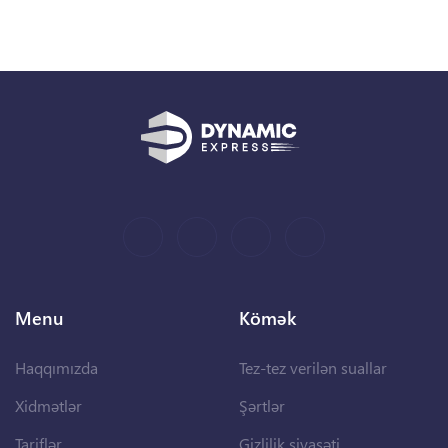
Menu
Kömək
Haqqımızda
Tez-tez verilən suallar
Xidmətlər
Şərtlər
Tariflər
Gizlilik siyasəti