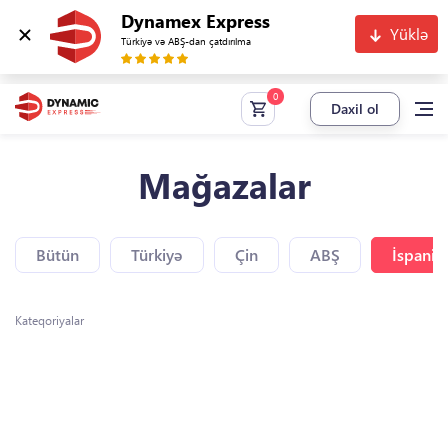
Dynamex Express
Yüklə
Türkiyə və ABŞ-dan çatdırılma
Daxil ol
Mağazalar
Bütün
Türkiyə
Çin
ABŞ
İspaniy
Kateqoriyalar