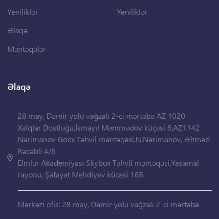
Yeniliklər
Yeniliklər
Əlaqə
Məntəqələr
Əlaqə
28 may, Dəmir yolu vağzalı 2-ci mərtəbə AZ 1020
Xalqlar Dostluğu,İsmayıl Məmmədov küçəsi 6,AZ1142
Nərimanov Goex Təhvil məntəqəsi,N.Nərimanov, Əhməd
Rəcəbli 4/6
Elmlər Akademiyası Skybox Təhvil məntəqəsi,Yasamal
rayonu, Şəfayət Mehdiyev küçəsi 16B
Mərkəzi ofis: 28 may, Dəmir yolu vağzalı 2-ci mərtəbə