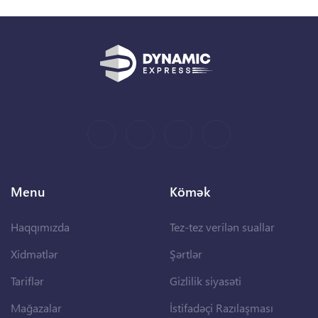
Menu
Kömək
Haqqımızda
Tez-tez verilən suallar
Xidmətlər
Şərtlər
Tariflər
Gizlilik siyasəti
Mağazalar
İstifadəçi Razılaşması