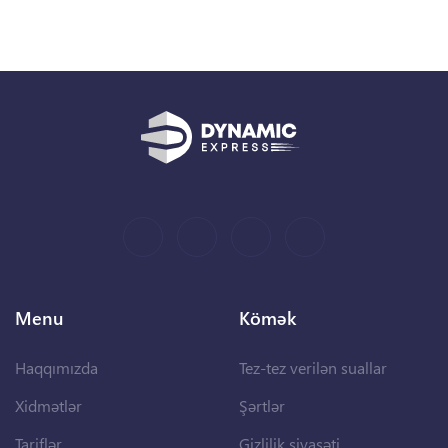
Menu
Kömək
Haqqımızda
Tez-tez verilən suallar
Xidmətlər
Şərtlər
Tariflər
Gizlilik siyasəti