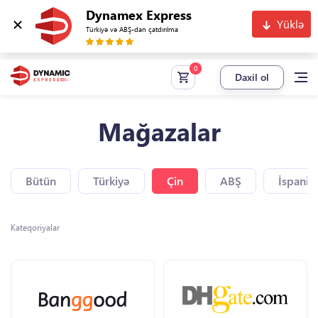
Dynamex Express
Yüklə
Türkiyə və ABŞ-dan çatdırılma
Daxil ol
Mağazalar
Bütün
Türkiyə
Çin
ABŞ
İspaniy
Kateqoriyalar