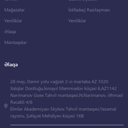
Mağazalar
İstifadəçi Razılaşması
Yeniliklər
Yeniliklər
Əlaqə
Məntəqələr
Əlaqə
28 may, Dəmir yolu vağzalı 2-ci mərtəbə AZ 1020
Xalqlar Dostluğu,İsmayıl Məmmədov küçəsi 6,AZ1142
Nərimanov Goex Təhvil məntəqəsi,N.Nərimanov, Əhməd
Rəcəbli 4/6
Elmlər Akademiyası Skybox Təhvil məntəqəsi,Yasamal
rayonu, Şəfayət Mehdiyev küçəsi 16B