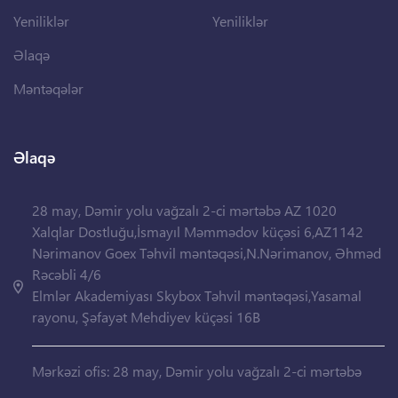
Yeniliklər
Yeniliklər
Əlaqə
Məntəqələr
Əlaqə
28 may, Dəmir yolu vağzalı 2-ci mərtəbə AZ 1020
Xalqlar Dostluğu,İsmayıl Məmmədov küçəsi 6,AZ1142
Nərimanov Goex Təhvil məntəqəsi,N.Nərimanov, Əhməd
Rəcəbli 4/6
Elmlər Akademiyası Skybox Təhvil məntəqəsi,Yasamal
rayonu, Şəfayət Mehdiyev küçəsi 16B
Mərkəzi ofis: 28 may, Dəmir yolu vağzalı 2-ci mərtəbə