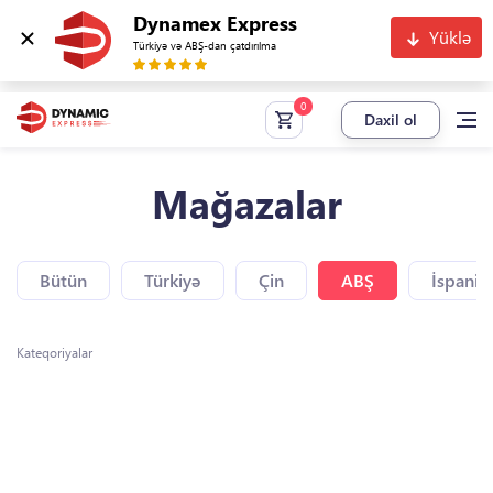
Dynamex Express
Yüklə
Türkiyə və ABŞ-dan çatdırılma
Daxil ol
Mağazalar
Bütün
Türkiyə
Çin
ABŞ
İspaniy
Kateqoriyalar