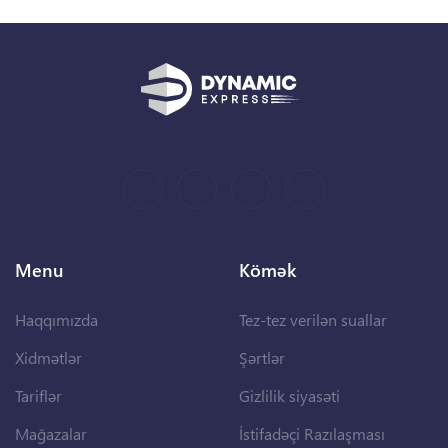
Menu
Kömək
Haqqımızda
Tez-tez verilən suallar
Xidmətlər
Şərtlər
Tariflər
Gizlilik siyasəti
Mağazalar
İstifadəçi Razılaşması