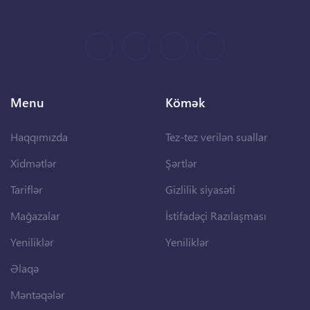
Menu
Kömək
Haqqımızda
Tez-tez verilən suallar
Xidmətlər
Şərtlər
Tariflər
Gizlilik siyasəti
Mağazalar
İstifadəçi Razılaşması
Yeniliklər
Yeniliklər
Əlaqə
Məntəqələr