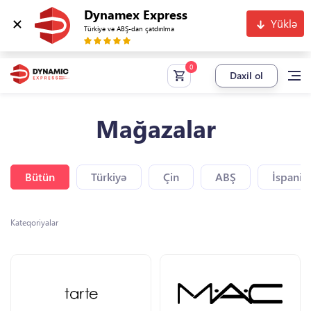
Dynamex Express
Yüklə
Türkiyə və ABŞ-dan çatdırılma
Daxil ol
Mağazalar
Bütün
Türkiyə
Çin
ABŞ
İspaniy
Kateqoriyalar