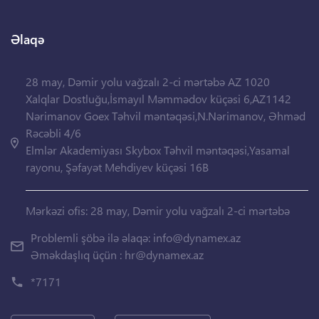
Əlaqə
28 may, Dəmir yolu vağzalı 2-ci mərtəbə AZ 1020
Xalqlar Dostluğu,İsmayıl Məmmədov küçəsi 6,AZ1142
Nərimanov Goex Təhvil məntəqəsi,N.Nərimanov, Əhməd
Rəcəbli 4/6
Elmlər Akademiyası Skybox Təhvil məntəqəsi,Yasamal
rayonu, Şəfayət Mehdiyev küçəsi 16B
Mərkəzi ofis: 28 may, Dəmir yolu vağzalı 2-ci mərtəbə
Problemli şöbə ilə əlaqə:
info@dynamex.az
Əməkdaşlıq üçün :
hr@dynamex.az
*7171