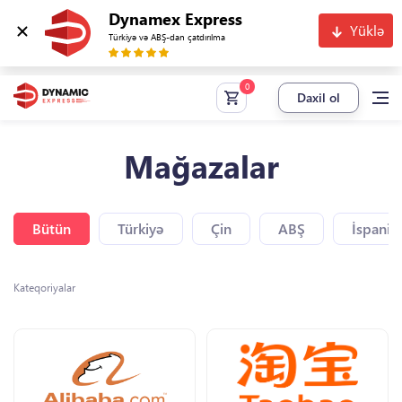
Dynamex Express
Yüklə
Türkiyə və ABŞ-dan çatdırılma
Daxil ol
Mağazalar
Bütün
Türkiyə
Çin
ABŞ
İspaniy
Kateqoriyalar