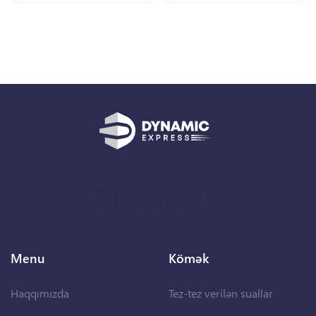
Menu
Kömək
Haqqımızda
Tez-tez verilən suallar