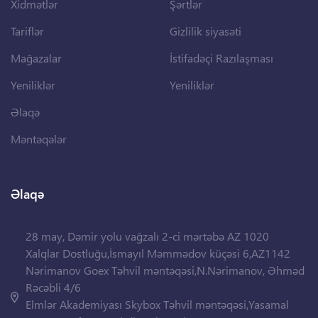
Xidmətlər
Şərtlər
Tariflər
Gizlilik siyasəti
Mağazalar
İstifadəçi Razılaşması
Yeniliklər
Yeniliklər
Əlaqə
Məntəqələr
Əlaqə
28 may, Dəmir yolu vağzalı 2-ci mərtəbə AZ 1020
Xalqlar Dostluğu,İsmayıl Məmmədov küçəsi 6,AZ1142
Nərimanov Goex Təhvil məntəqəsi,N.Nərimanov, Əhməd
Rəcəbli 4/6
Elmlər Akademiyası Skybox Təhvil məntəqəsi,Yasamal