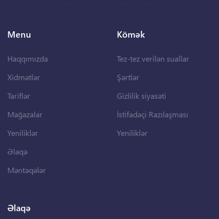
Menu
Kömək
Haqqımızda
Tez-tez verilən suallar
Xidmətlər
Şərtlər
Tariflər
Gizlilik siyasəti
Mağazalar
İstifadəçi Razılaşması
Yeniliklər
Yeniliklər
Əlaqə
Məntəqələr
Əlaqə