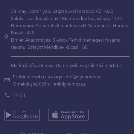
28 may, Dəmir yolu vağzalı 2-ci mərtəbə AZ 1020
Xalqlar Dostluğu,İsmayıl Məmmədov küçəsi 6,AZ1142
Nərimanov Goex Təhvil məntəqəsi,N.Nərimanov, Əhməd
Rəcəbli 4/6
Elmlər Akademiyası Skybox Təhvil məntəqəsi,Yasamal
rayonu, Şəfayət Mehdiyev küçəsi 16B
Mərkəzi ofis: 28 may, Dəmir yolu vağzalı 2-ci mərtəbə
Problemli şöbə ilə əlaqə:
info@dynamex.az
Əməkdaşlıq üçün :
hr@dynamex.az
*7171