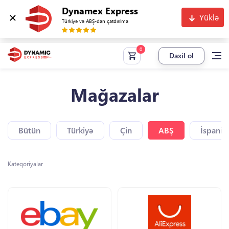
Dynamex Express
Yüklə
Türkiyə və ABŞ-dan çatdırılma
Daxil ol
Mağazalar
Bütün
Türkiyə
Çin
ABŞ
İspaniy
Kateqoriyalar