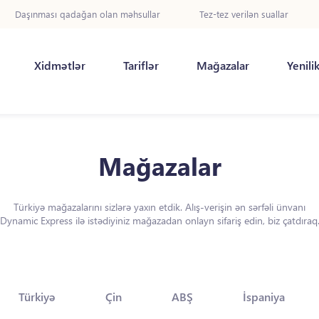
Daşınması qadağan olan məhsullar
Tez-tez verilən suallar
Xidmətlər
Tariflər
Mağazalar
Yenili
Mağazalar
Türkiyə mağazalarını sizlərə yaxın etdik. Alış-verişin ən sərfəli ünvanı
Dynamic Express ilə istədiyiniz mağazadan onlayn sifariş edin, biz çatdıraq
Türkiyə
Çin
ABŞ
İspaniya