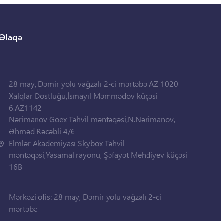
Əlaqə
28 may, Dəmir yolu vağzalı 2-ci mərtəbə AZ 1020
Xalqlar Dostluğu,İsmayıl Məmmədov küçəsi
6,AZ1142
Nərimanov Goex Təhvil məntəqəsi,N.Nərimanov,
Əhməd Rəcəbli 4/6
Elmlər Akademiyası Skybox Təhvil
məntəqəsi,Yasamal rayonu, Şəfayət Mehdiyev küçəsi
16B
Mərkəzi ofis: 28 may, Dəmir yolu vağzalı 2-ci
mərtəbə