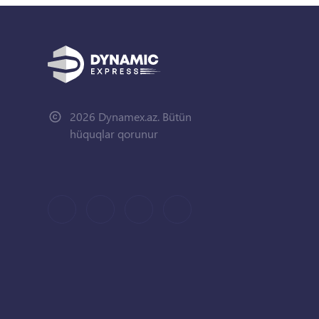
2026 Dynamex.az. Bütün
hüquqlar qorunur