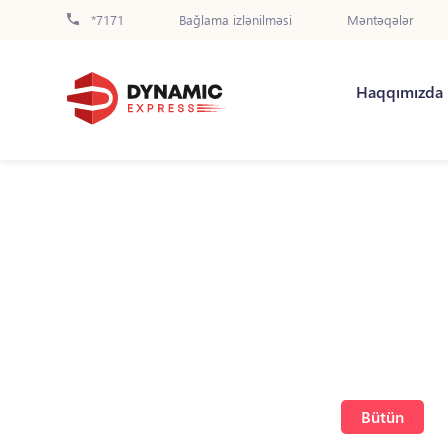
*7171
Bağlama izlənilməsi
Məntəqələr
Haqqımızda
Bütün