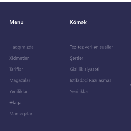
Menu
Kömək
Haqqımızda
Tez-tez verilən suallar
Xidmətlər
Şərtlər
Tariflər
Gizlilik siyasəti
Mağazalar
İstifadəçi Razılaşması
Yeniliklər
Yeniliklər
Əlaqə
Məntəqələr