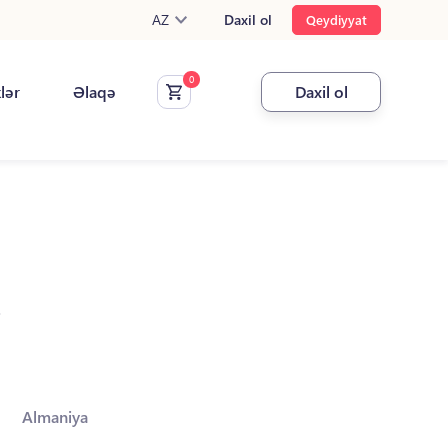
AZ
Daxil ol
Qeydiyyat
klər
Əlaqə
Daxil ol
.
Almaniya