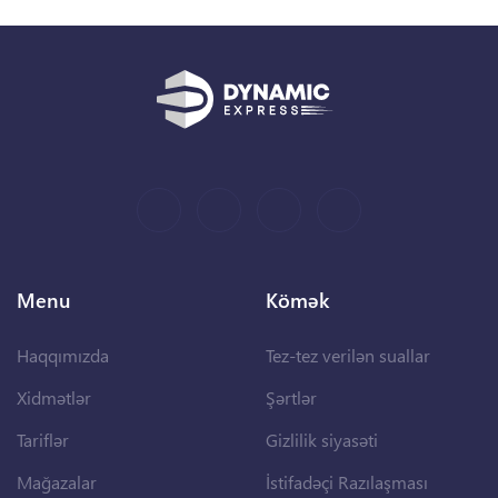
Menu
Kömək
Haqqımızda
Tez-tez verilən suallar
Xidmətlər
Şərtlər
Tariflər
Gizlilik siyasəti
Mağazalar
İstifadəçi Razılaşması