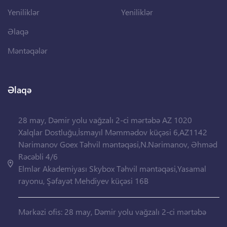
Yeniliklər
Yeniliklər
Əlaqə
Məntəqələr
Əlaqə
28 may, Dəmir yolu vağzalı 2-ci mərtəbə AZ 1020
Xalqlar Dostluğu,İsmayıl Məmmədov küçəsi 6,AZ1142
Nərimanov Goex Təhvil məntəqəsi,N.Nərimanov, Əhməd
Rəcəbli 4/6
Elmlər Akademiyası Skybox Təhvil məntəqəsi,Yasamal
rayonu, Şəfayət Mehdiyev küçəsi 16B
Mərkəzi ofis: 28 may, Dəmir yolu vağzalı 2-ci mərtəbə