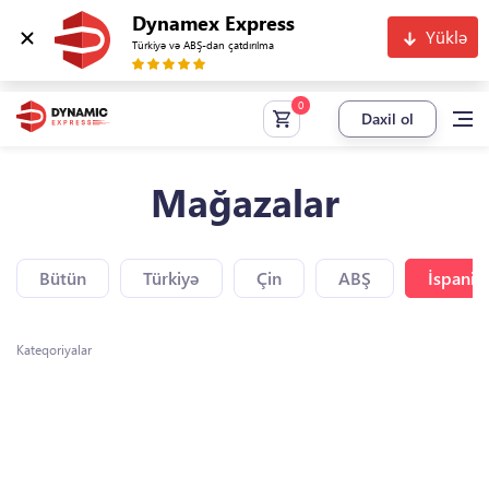
Dynamex Express
Yüklə
Türkiyə və ABŞ-dan çatdırılma
Daxil ol
Mağazalar
Bütün
Türkiyə
Çin
ABŞ
İspaniy
Kateqoriyalar