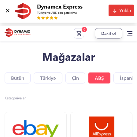
Dynamex Express
Yüklə
Türkiyə və ABŞ-dan çatdırılma
Daxil ol
Mağazalar
Bütün
Türkiyə
Çin
ABŞ
İspaniy
Kateqoriyalar