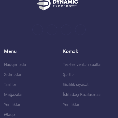
Menu
Kömək
Haqqımızda
Tez-tez verilən suallar
Xidmətlər
Şərtlər
Tariflər
Gizlilik siyasəti
Mağazalar
İstifadəçi Razılaşması
Yeniliklər
Yeniliklər
Əlaqə