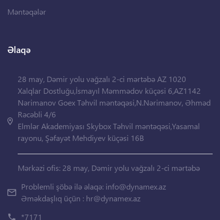
Məntəqələr
Əlaqə
28 may, Dəmir yolu vağzalı 2-ci mərtəbə AZ 1020
Xalqlar Dostluğu,İsmayıl Məmmədov küçəsi 6,AZ1142
Nərimanov Goex Təhvil məntəqəsi,N.Nərimanov, Əhməd
Rəcəbli 4/6
Elmlər Akademiyası Skybox Təhvil məntəqəsi,Yasamal
rayonu, Şəfayət Mehdiyev küçəsi 16B
Mərkəzi ofis: 28 may, Dəmir yolu vağzalı 2-ci mərtəbə
Problemli şöbə ilə əlaqə:
info@dynamex.az
Əməkdaşlıq üçün :
hr@dynamex.az
*7171