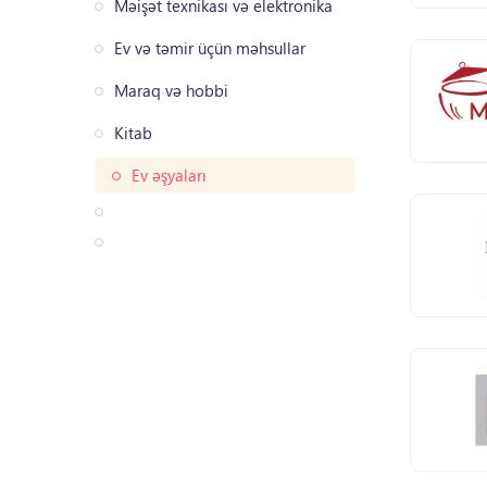
Məişət texnikası və elektronika
Ev və təmir üçün məhsullar
Maraq və hobbi
Kitab
Ev əşyaları