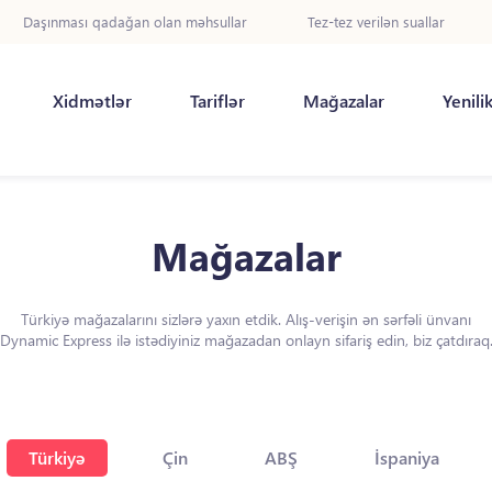
Daşınması qadağan olan məhsullar
Tez-tez verilən suallar
Xidmətlər
Tariflər
Mağazalar
Yenili
Mağazalar
Türkiyə mağazalarını sizlərə yaxın etdik. Alış-verişin ən sərfəli ünvanı
Dynamic Express ilə istədiyiniz mağazadan onlayn sifariş edin, biz çatdıraq
Türkiyə
Çin
ABŞ
İspaniya