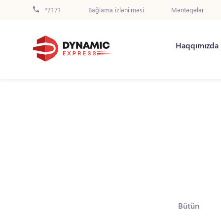
*7171
Bağlama izlənilməsi
Məntəqələr
Haqqımızda
Bütün