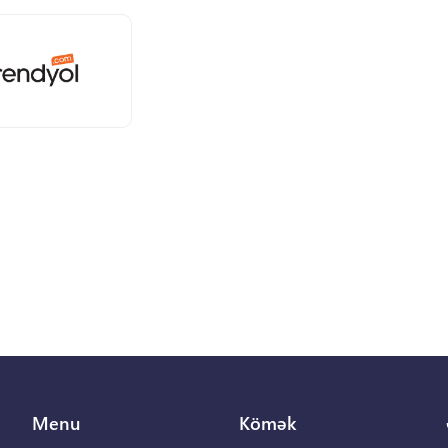
Menu
Kömək