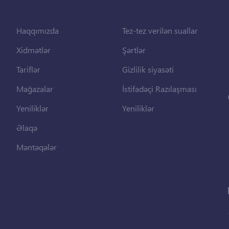
Haqqımızda
Tez-tez verilən suallar
Xidmətlər
Şərtlər
Tariflər
Gizlilik siyasəti
Mağazalar
İstifadəçi Razılaşması
Yeniliklər
Yeniliklər
Əlaqə
Məntəqələr