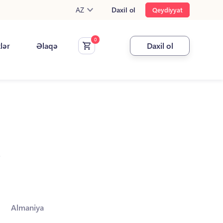
AZ
Daxil ol
Qeydiyyat
klər
Əlaqə
Daxil ol
.
Almaniya