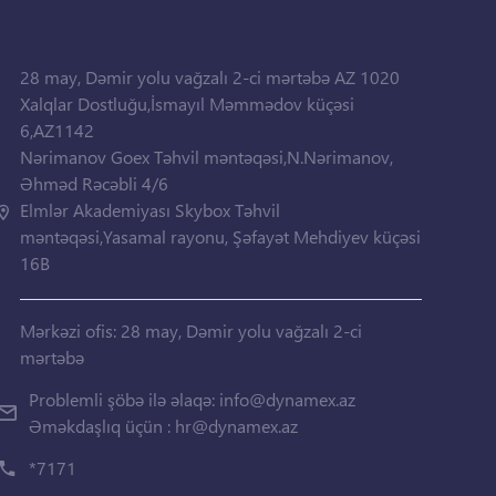
28 may, Dəmir yolu vağzalı 2-ci mərtəbə AZ 1020
Xalqlar Dostluğu,İsmayıl Məmmədov küçəsi
6,AZ1142
Nərimanov Goex Təhvil məntəqəsi,N.Nərimanov,
Əhməd Rəcəbli 4/6
Elmlər Akademiyası Skybox Təhvil
məntəqəsi,Yasamal rayonu, Şəfayət Mehdiyev küçəsi
16B
Mərkəzi ofis: 28 may, Dəmir yolu vağzalı 2-ci
mərtəbə
Problemli şöbə ilə əlaqə:
info@dynamex.az
Əməkdaşlıq üçün :
hr@dynamex.az
*7171