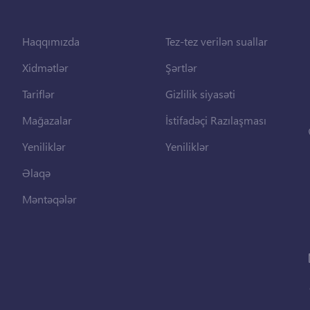
Haqqımızda
Tez-tez verilən suallar
Xidmətlər
Şərtlər
Tariflər
Gizlilik siyasəti
Mağazalar
İstifadəçi Razılaşması
Yeniliklər
Yeniliklər
Əlaqə
Məntəqələr