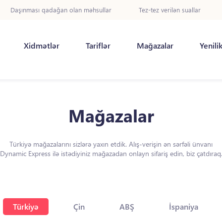
Daşınması qadağan olan məhsullar
Tez-tez verilən suallar
Xidmətlər
Tariflər
Mağazalar
Yenili
Mağazalar
Türkiyə mağazalarını sizlərə yaxın etdik. Alış-verişin ən sərfəli ünvanı
Dynamic Express ilə istədiyiniz mağazadan onlayn sifariş edin, biz çatdıraq
Türkiyə
Çin
ABŞ
İspaniya