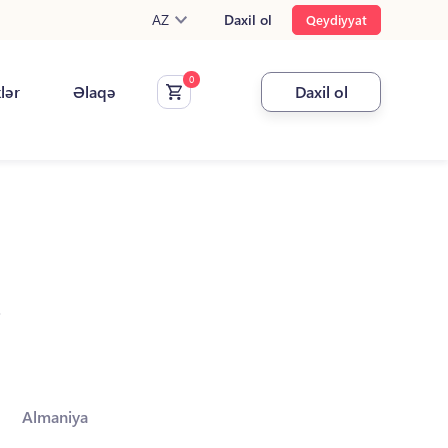
AZ
Daxil ol
Qeydiyyat
klər
Əlaqə
Daxil ol
.
Almaniya