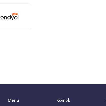
Menu
Kömək