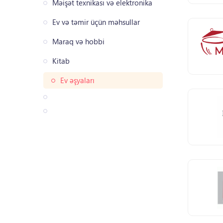
Məişət texnikası və elektronika
Ev və təmir üçün məhsullar
Maraq və hobbi
Kitab
Ev əşyaları