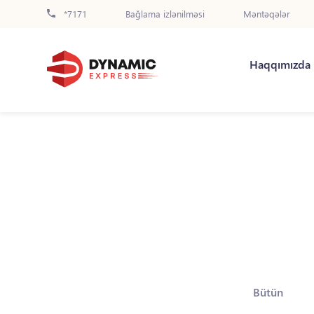
*7171
Bağlama izlənilməsi
Məntəqələr
Haqqımızda
Bütün