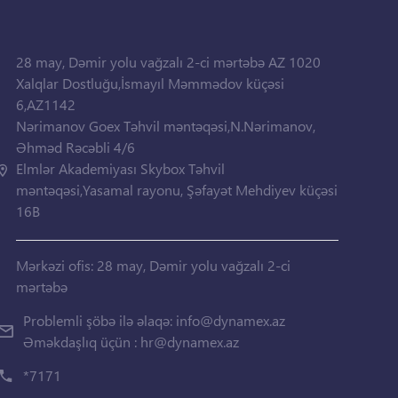
28 may, Dəmir yolu vağzalı 2-ci mərtəbə AZ 1020
Xalqlar Dostluğu,İsmayıl Məmmədov küçəsi
6,AZ1142
Nərimanov Goex Təhvil məntəqəsi,N.Nərimanov,
Əhməd Rəcəbli 4/6
Elmlər Akademiyası Skybox Təhvil
məntəqəsi,Yasamal rayonu, Şəfayət Mehdiyev küçəsi
16B
Mərkəzi ofis: 28 may, Dəmir yolu vağzalı 2-ci
mərtəbə
Problemli şöbə ilə əlaqə:
info@dynamex.az
Əməkdaşlıq üçün :
hr@dynamex.az
*7171