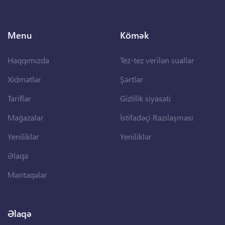
Menu
Kömək
Haqqımızda
Tez-tez verilən suallar
Xidmətlər
Şərtlər
Tariflər
Gizlilik siyasəti
Mağazalar
İstifadəçi Razılaşması
Yeniliklər
Yeniliklər
Əlaqə
Məntəqələr
Əlaqə