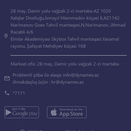
28 may, Dəmir yolu vağzalı 2-ci mərtəbə AZ 1020
Xalqlar Dostluğu,İsmayıl Məmmədov küçəsi 6,AZ1142
Nərimanov Goex Təhvil məntəqəsi,N.Nərimanov, Əhməd
Rəcəbli 4/6
Elmlər Akademiyası Skybox Təhvil məntəqəsi,Yasamal
rayonu, Şəfayət Mehdiyev küçəsi 16B
Mərkəzi ofis: 28 may, Dəmir yolu vağzalı 2-ci mərtəbə
Problemli şöbə ilə əlaqə:
info@dynamex.az
Əməkdaşlıq üçün :
hr@dynamex.az
*7171