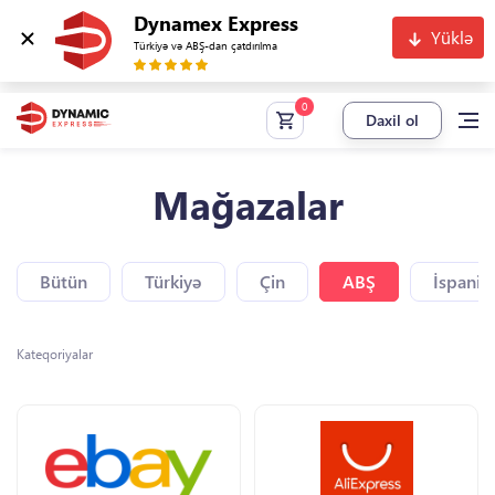
Dynamex Express
Yüklə
Türkiyə və ABŞ-dan çatdırılma
Daxil ol
Mağazalar
Bütün
Türkiyə
Çin
ABŞ
İspaniy
Kateqoriyalar