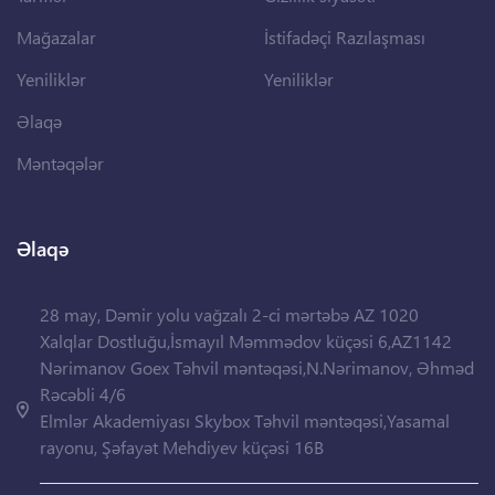
Mağazalar
İstifadəçi Razılaşması
Yeniliklər
Yeniliklər
Əlaqə
Məntəqələr
Əlaqə
28 may, Dəmir yolu vağzalı 2-ci mərtəbə AZ 1020
Xalqlar Dostluğu,İsmayıl Məmmədov küçəsi 6,AZ1142
Nərimanov Goex Təhvil məntəqəsi,N.Nərimanov, Əhməd
Rəcəbli 4/6
Elmlər Akademiyası Skybox Təhvil məntəqəsi,Yasamal
rayonu, Şəfayət Mehdiyev küçəsi 16B