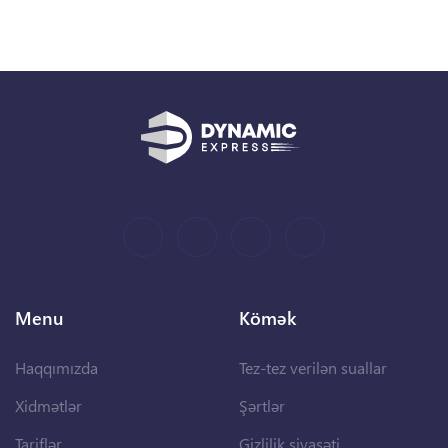
Menu
Kömək
Haqqımızda
Tez-tez verilən suallar
Xidmətlər
Şərtlər
Tariflər
Gizlilik siyasəti