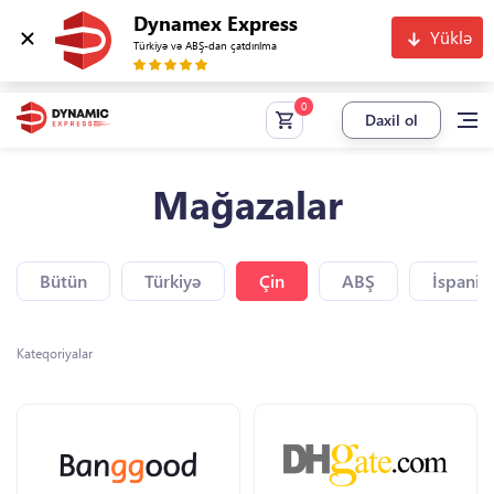
Dynamex Express
Yüklə
Türkiyə və ABŞ-dan çatdırılma
Daxil ol
Mağazalar
Bütün
Türkiyə
Çin
ABŞ
İspaniy
Kateqoriyalar