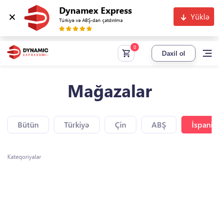
Dynamex Express
Yüklə
Türkiyə və ABŞ-dan çatdırılma
Daxil ol
Mağazalar
Bütün
Türkiyə
Çin
ABŞ
İspaniy
Kateqoriyalar