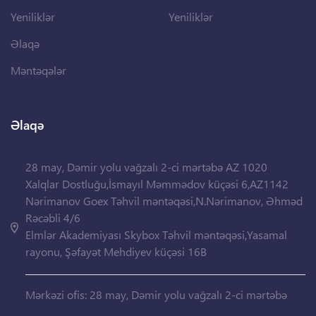
Yeniliklər
Yeniliklər
Əlaqə
Məntəqələr
Əlaqə
28 may, Dəmir yolu vağzalı 2-ci mərtəbə AZ 1020
Xalqlar Dostluğu,İsmayıl Məmmədov küçəsi 6,AZ1142
Nərimanov Goex Təhvil məntəqəsi,N.Nərimanov, Əhməd
Rəcəbli 4/6
Elmlər Akademiyası Skybox Təhvil məntəqəsi,Yasamal
rayonu, Şəfayət Mehdiyev küçəsi 16B
Mərkəzi ofis: 28 may, Dəmir yolu vağzalı 2-ci mərtəbə