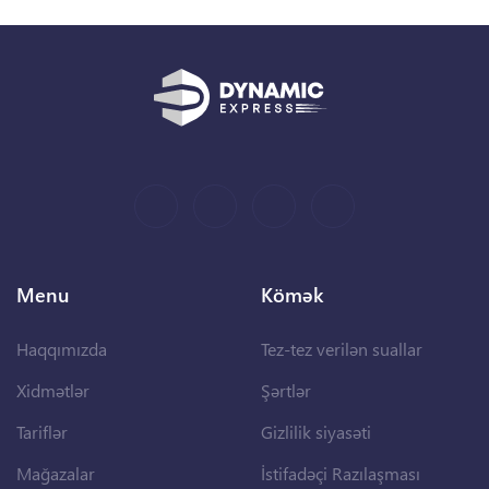
Menu
Kömək
Haqqımızda
Tez-tez verilən suallar
Xidmətlər
Şərtlər
Tariflər
Gizlilik siyasəti
Mağazalar
İstifadəçi Razılaşması