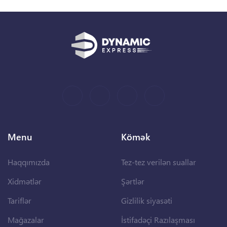
Menu
Kömək
Haqqımızda
Tez-tez verilən suallar
Xidmətlər
Şərtlər
Tariflər
Gizlilik siyasəti
Mağazalar
İstifadəçi Razılaşması