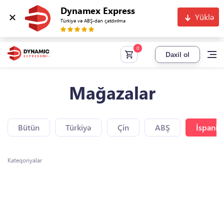
Dynamex Express
Yüklə
Türkiyə və ABŞ-dan çatdırılma
Daxil ol
Mağazalar
Bütün
Türkiyə
Çin
ABŞ
İspaniy
Kateqoriyalar