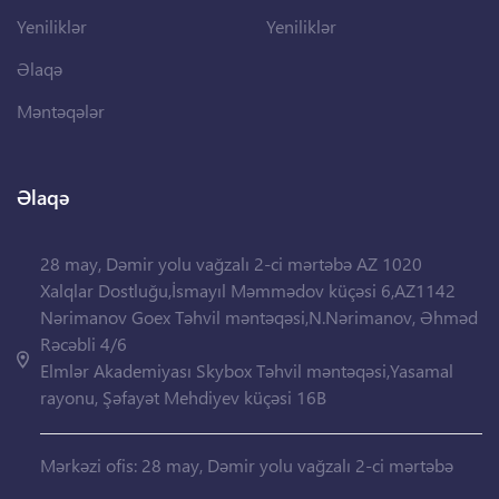
Yeniliklər
Yeniliklər
Əlaqə
Məntəqələr
Əlaqə
28 may, Dəmir yolu vağzalı 2-ci mərtəbə AZ 1020
Xalqlar Dostluğu,İsmayıl Məmmədov küçəsi 6,AZ1142
Nərimanov Goex Təhvil məntəqəsi,N.Nərimanov, Əhməd
Rəcəbli 4/6
Elmlər Akademiyası Skybox Təhvil məntəqəsi,Yasamal
rayonu, Şəfayət Mehdiyev küçəsi 16B
Mərkəzi ofis: 28 may, Dəmir yolu vağzalı 2-ci mərtəbə