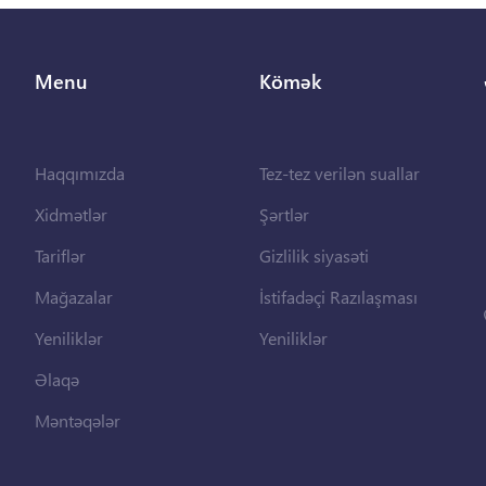
Menu
Kömək
Haqqımızda
Tez-tez verilən suallar
Xidmətlər
Şərtlər
Tariflər
Gizlilik siyasəti
Mağazalar
İstifadəçi Razılaşması
Yeniliklər
Yeniliklər
Əlaqə
Məntəqələr