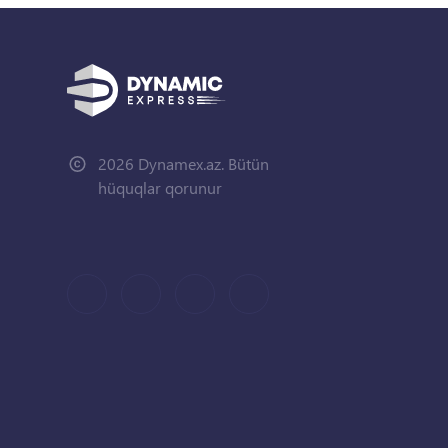
2026 Dynamex.az. Bütün
hüquqlar qorunur