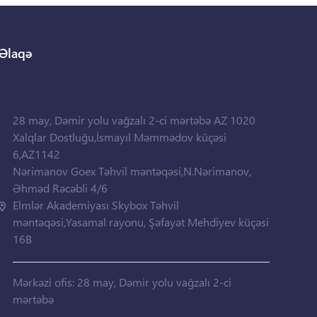
Əlaqə
28 may, Dəmir yolu vağzalı 2-ci mərtəbə AZ 1020
Xalqlar Dostluğu,İsmayıl Məmmədov küçəsi
6,AZ1142
Nərimanov Goex Təhvil məntəqəsi,N.Nərimanov,
Əhməd Rəcəbli 4/6
Elmlər Akademiyası Skybox Təhvil
məntəqəsi,Yasamal rayonu, Şəfayət Mehdiyev küçəsi
16B
Mərkəzi ofis: 28 may, Dəmir yolu vağzalı 2-ci
mərtəbə