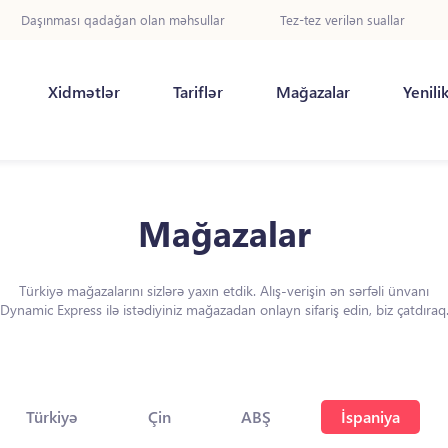
Daşınması qadağan olan məhsullar
Tez-tez verilən suallar
Xidmətlər
Tariflər
Mağazalar
Yenili
Mağazalar
Türkiyə mağazalarını sizlərə yaxın etdik. Alış-verişin ən sərfəli ünvanı
Dynamic Express ilə istədiyiniz mağazadan onlayn sifariş edin, biz çatdıraq
Türkiyə
Çin
ABŞ
İspaniya