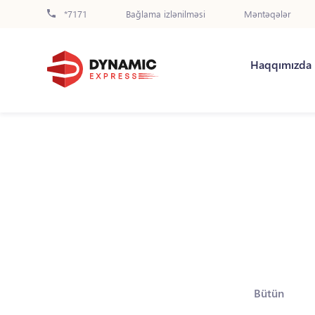
*7171
Bağlama izlənilməsi
Məntəqələr
Haqqımızda
Bütün