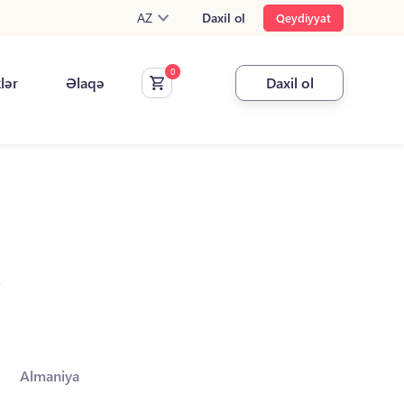
AZ
Daxil ol
Qeydiyyat
klər
Əlaqə
Daxil ol
.
Almaniya