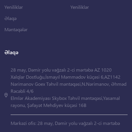
Yeniliklər
Yeniliklər
Əlaqə
Məntəqələr
Əlaqə
28 may, Dəmir yolu vağzalı 2-ci mərtəbə AZ 1020
Xalqlar Dostluğu,İsmayıl Məmmədov küçəsi 6,AZ1142
Nərimanov Goex Təhvil məntəqəsi,N.Nərimanov, Əhməd
Rəcəbli 4/6
Elmlər Akademiyası Skybox Təhvil məntəqəsi,Yasamal
rayonu, Şəfayət Mehdiyev küçəsi 16B
Mərkəzi ofis: 28 may, Dəmir yolu vağzalı 2-ci mərtəbə