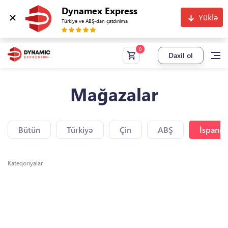
Dynamex Express
Yüklə
Türkiyə və ABŞ-dan çatdırılma
Daxil ol
Mağazalar
Bütün
Türkiyə
Çin
ABŞ
İspaniy
Kateqoriyalar