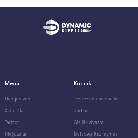
Menu
Kömək
Haqqımızda
Tez-tez verilən suallar
Xidmətlər
Şərtlər
Tariflər
Gizlilik siyasəti
Mağazalar
İstifadəçi Razılaşması