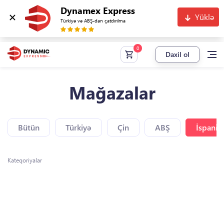
Dynamex Express
Yüklə
Türkiyə və ABŞ-dan çatdırılma
Daxil ol
Mağazalar
Bütün
Türkiyə
Çin
ABŞ
İspaniy
Kateqoriyalar