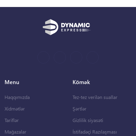
Menu
Kömək
Haqqımızda
Tez-tez verilən suallar
Xidmətlər
Şərtlər
Tariflər
Gizlilik siyasəti
Mağazalar
İstifadəçi Razılaşması