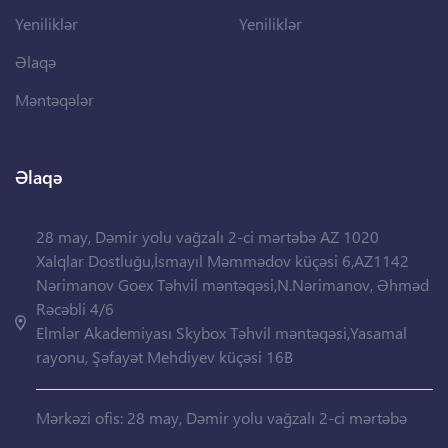
Yeniliklər
Yeniliklər
Əlaqə
Məntəqələr
Əlaqə
28 may, Dəmir yolu vağzalı 2-ci mərtəbə AZ 1020
Xalqlar Dostluğu,İsmayıl Məmmədov küçəsi 6,AZ1142
Nərimanov Goex Təhvil məntəqəsi,N.Nərimanov, Əhməd
Rəcəbli 4/6
Elmlər Akademiyası Skybox Təhvil məntəqəsi,Yasamal
rayonu, Şəfayət Mehdiyev küçəsi 16B
Mərkəzi ofis: 28 may, Dəmir yolu vağzalı 2-ci mərtəbə