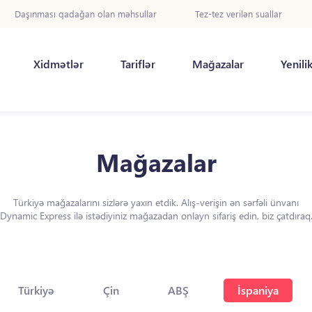
Daşınması qadağan olan məhsullar
Tez-tez verilən suallar
Xidmətlər
Tariflər
Mağazalar
Yenili
Mağazalar
Türkiyə mağazalarını sizlərə yaxın etdik. Alış-verişin ən sərfəli ünvanı
Dynamic Express ilə istədiyiniz mağazadan onlayn sifariş edin, biz çatdıraq
Türkiyə
Çin
ABŞ
İspaniya