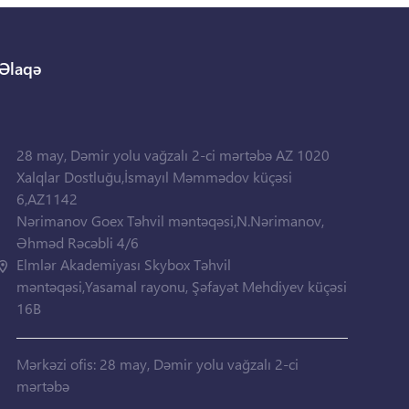
Əlaqə
28 may, Dəmir yolu vağzalı 2-ci mərtəbə AZ 1020
Xalqlar Dostluğu,İsmayıl Məmmədov küçəsi
6,AZ1142
Nərimanov Goex Təhvil məntəqəsi,N.Nərimanov,
Əhməd Rəcəbli 4/6
Elmlər Akademiyası Skybox Təhvil
məntəqəsi,Yasamal rayonu, Şəfayət Mehdiyev küçəsi
16B
Mərkəzi ofis: 28 may, Dəmir yolu vağzalı 2-ci
mərtəbə