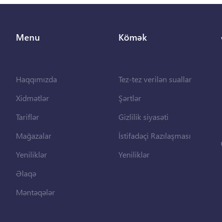
Menu
Kömək
Haqqımızda
Tez-tez verilən suallar
Xidmətlər
Şərtlər
Tariflər
Gizlilik siyasəti
Mağazalar
İstifadəçi Razılaşması
Yeniliklər
Yeniliklər
Əlaqə
Məntəqələr