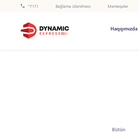
*7171
Bağlama izlənilməsi
Məntəqələr
Haqqımızda
Bütün