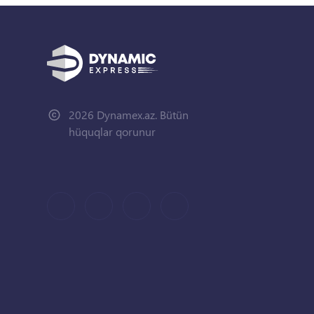
2026 Dynamex.az. Bütün
hüquqlar qorunur