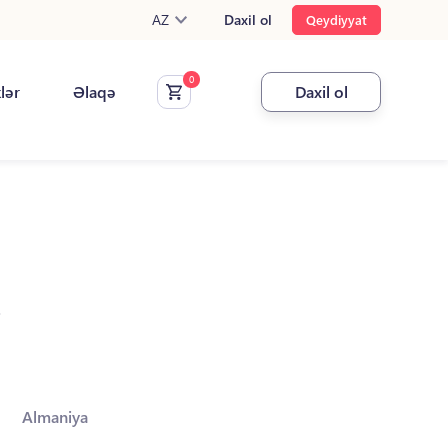
AZ
Daxil ol
Qeydiyyat
klər
Əlaqə
Daxil ol
.
Almaniya