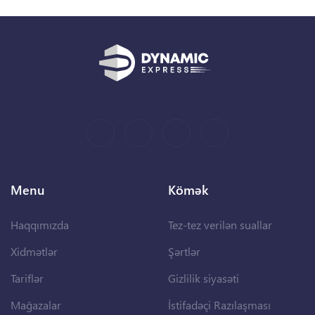
Menu
Kömək
Haqqımızda
Tez-tez verilən suallar
Xidmətlər
Şərtlər
Tariflər
Gizlilik siyasəti
Mağazalar
İstifadəçi Razılaşması