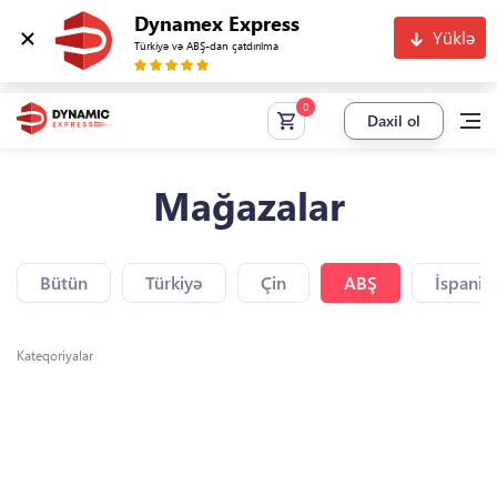
Dynamex Express
Yüklə
Türkiyə və ABŞ-dan çatdırılma
Daxil ol
Mağazalar
Bütün
Türkiyə
Çin
ABŞ
İspaniy
Kateqoriyalar