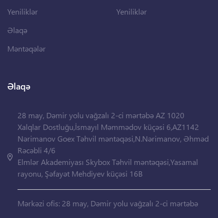
Yeniliklər
Yeniliklər
Əlaqə
Məntəqələr
Əlaqə
28 may, Dəmir yolu vağzalı 2-ci mərtəbə AZ 1020
Xalqlar Dostluğu,İsmayıl Məmmədov küçəsi 6,AZ1142
Nərimanov Goex Təhvil məntəqəsi,N.Nərimanov, Əhməd
Rəcəbli 4/6
Elmlər Akademiyası Skybox Təhvil məntəqəsi,Yasamal
rayonu, Şəfayət Mehdiyev küçəsi 16B
Mərkəzi ofis: 28 may, Dəmir yolu vağzalı 2-ci mərtəbə