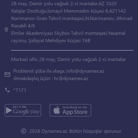
28 may, Dəmir yolu vağzalı 2-ci mərtəbə AZ 1020
Xalqlar Dostluğu,İsmayıl Məmmədov küçəsi 6,AZ1142
Nərimanov Goex Təhvil məntəqəsi,N.Nərimanov, Əhməd
Rəcəbli 4/6
Elmlər Akademiyası Skybox Təhvil məntəqəsi,Yasamal
rayonu, Şəfayət Mehdiyev küçəsi 16B
Mərkəzi ofis: 28 may, Dəmir yolu vağzalı 2-ci mərtəbə
Problemli şöbə ilə əlaqə:
info@dynamex.az
Əməkdaşlıq üçün :
hr@dynamex.az
*7171
2026 Dynamex.az. Bütün hüquqlar qorunur