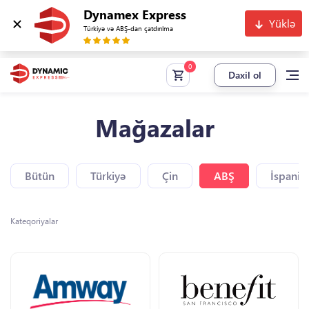
Dynamex Express
Yüklə
Türkiyə və ABŞ-dan çatdırılma
Daxil ol
Mağazalar
Bütün
Türkiyə
Çin
ABŞ
İspaniy
Kateqoriyalar