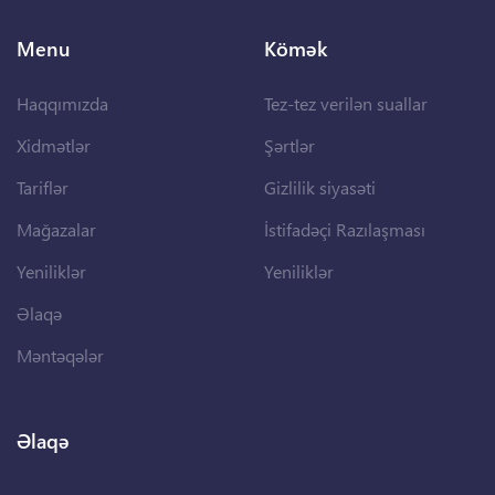
Menu
Kömək
Haqqımızda
Tez-tez verilən suallar
Xidmətlər
Şərtlər
Tariflər
Gizlilik siyasəti
Mağazalar
İstifadəçi Razılaşması
Yeniliklər
Yeniliklər
Əlaqə
Məntəqələr
Əlaqə