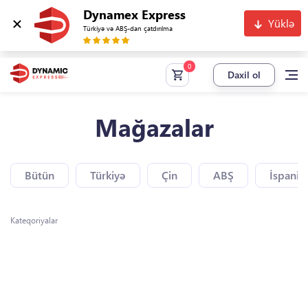
Dynamex Express
Yüklə
Türkiyə və ABŞ-dan çatdırılma
Daxil ol
Mağazalar
Bütün
Türkiyə
Çin
ABŞ
İspaniy
Kateqoriyalar