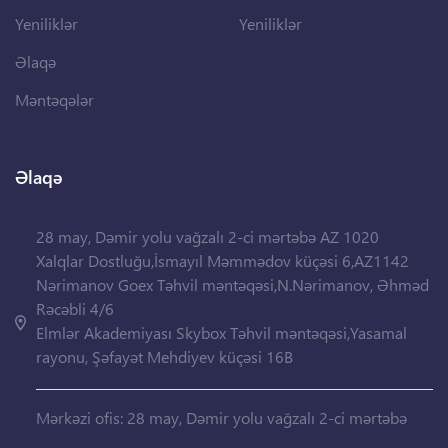
Yeniliklər
Yeniliklər
Əlaqə
Məntəqələr
Əlaqə
28 may, Dəmir yolu vağzalı 2-ci mərtəbə AZ 1020
Xalqlar Dostluğu,İsmayıl Məmmədov küçəsi 6,AZ1142
Nərimanov Goex Təhvil məntəqəsi,N.Nərimanov, Əhməd
Rəcəbli 4/6
Elmlər Akademiyası Skybox Təhvil məntəqəsi,Yasamal
rayonu, Şəfayət Mehdiyev küçəsi 16B
Mərkəzi ofis: 28 may, Dəmir yolu vağzalı 2-ci mərtəbə