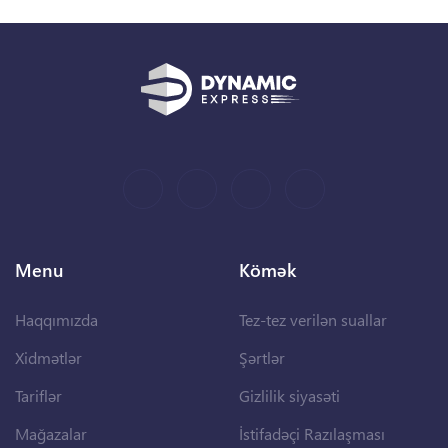
Menu
Kömək
Haqqımızda
Tez-tez verilən suallar
Xidmətlər
Şərtlər
Tariflər
Gizlilik siyasəti
Mağazalar
İstifadəçi Razılaşması