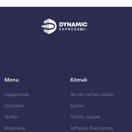
Menu
Kömək
Haqqımızda
Tez-tez verilən suallar
Xidmətlər
Şərtlər
Tariflər
Gizlilik siyasəti
Mağazalar
İstifadəçi Razılaşması