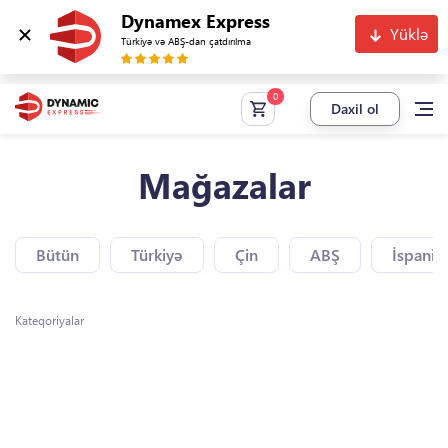
Dynamex Express
Yüklə
Türkiyə və ABŞ-dan çatdırılma
Daxil ol
Mağazalar
Bütün
Türkiyə
Çin
ABŞ
İspaniy
Kateqoriyalar