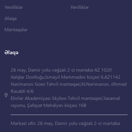
Yeniliklər
Yeniliklər
Əlaqə
Məntəqələr
Əlaqə
28 may, Dəmir yolu vağzalı 2-ci mərtəbə AZ 1020
Xalqlar Dostluğu,İsmayıl Məmmədov küçəsi 6,AZ1142
Nərimanov Goex Təhvil məntəqəsi,N.Nərimanov, Əhməd
Rəcəbli 4/6
Elmlər Akademiyası Skybox Təhvil məntəqəsi,Yasamal
rayonu, Şəfayət Mehdiyev küçəsi 16B
Mərkəzi ofis: 28 may, Dəmir yolu vağzalı 2-ci mərtəbə