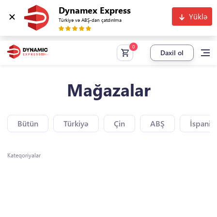
Dynamex Express
Yüklə
Türkiyə və ABŞ-dan çatdırılma
Daxil ol
Mağazalar
Bütün
Türkiyə
Çin
ABŞ
İspaniy
Kateqoriyalar