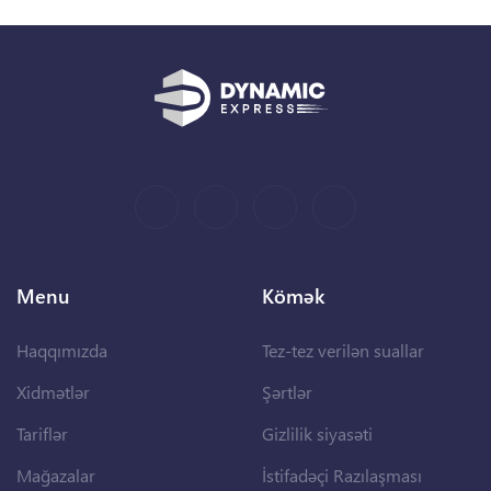
Menu
Kömək
Haqqımızda
Tez-tez verilən suallar
Xidmətlər
Şərtlər
Tariflər
Gizlilik siyasəti
Mağazalar
İstifadəçi Razılaşması