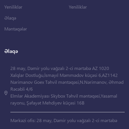
Yeniliklər
Yeniliklər
Əlaqə
Məntəqələr
Əlaqə
28 may, Dəmir yolu vağzalı 2-ci mərtəbə AZ 1020
Xalqlar Dostluğu,İsmayıl Məmmədov küçəsi 6,AZ1142
Nərimanov Goex Təhvil məntəqəsi,N.Nərimanov, Əhməd
Rəcəbli 4/6
Elmlər Akademiyası Skybox Təhvil məntəqəsi,Yasamal
rayonu, Şəfayət Mehdiyev küçəsi 16B
Mərkəzi ofis: 28 may, Dəmir yolu vağzalı 2-ci mərtəbə