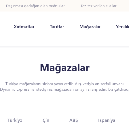
Daşınması qadağan olan məhsullar
Tez-tez verilən suallar
Xidmətlər
Tariflər
Mağazalar
Yenili
Mağazalar
Türkiyə mağazalarını sizlərə yaxın etdik. Alış-verişin ən sərfəli ünvanı
Dynamic Express ilə istədiyiniz mağazadan onlayn sifariş edin, biz çatdıraq
Türkiyə
Çin
ABŞ
İspaniya