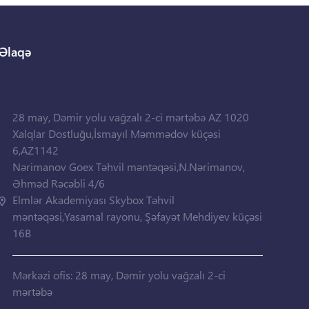
Əlaqə
28 may, Dəmir yolu vağzalı 2-ci mərtəbə AZ 1020
Xalqlar Dostluğu,İsmayıl Məmmədov küçəsi
6,AZ1142
Nərimanov Goex Təhvil məntəqəsi,N.Nərimanov,
Əhməd Rəcəbli 4/6
Elmlər Akademiyası Skybox Təhvil
məntəqəsi,Yasamal rayonu, Şəfayət Mehdiyev küçəsi
16B
Mərkəzi ofis: 28 may, Dəmir yolu vağzalı 2-ci
mərtəbə