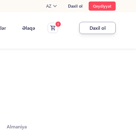
AZ
Daxil ol
Qeydiyyat
klər
Əlaqə
Daxil ol
.
Almaniya