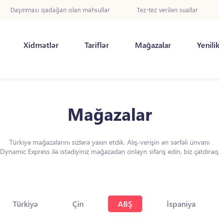
Daşınması qadağan olan məhsullar
Tez-tez verilən suallar
Xidmətlər
Tariflər
Mağazalar
Yenili
Mağazalar
Türkiyə mağazalarını sizlərə yaxın etdik. Alış-verişin ən sərfəli ünvanı
Dynamic Express ilə istədiyiniz mağazadan onlayn sifariş edin, biz çatdıraq
Türkiyə
Çin
ABŞ
İspaniya