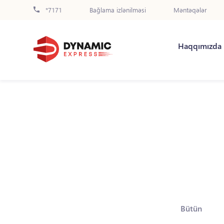
*7171
Bağlama izlənilməsi
Məntəqələr
Haqqımızda
Bütün