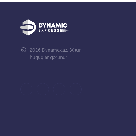
2026 Dynamex.az. Bütün
hüquqlar qorunur