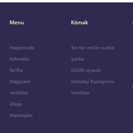
Menu
Kömək
Haqqımızda
Tez-tez verilən suallar
Xidmətlər
Şərtlər
Tariflər
Gizlilik siyasəti
Mağazalar
İstifadəçi Razılaşması
Yeniliklər
Yeniliklər
Əlaqə
Məntəqələr