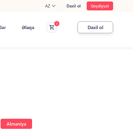
AZ
Daxil ol
Qeydiyyat
klər
Əlaqə
Daxil ol
.
Almaniya