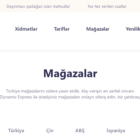
Daşınması qadağan olan məhsullar
Tez-tez verilən suallar
Xidmətlər
Tariflər
Mağazalar
Yenili
Mağazalar
Türkiyə mağazalarını sizlərə yaxın etdik. Alış-verişin ən sərfəli ünvanı
Dynamic Express ilə istədiyiniz mağazadan onlayn sifariş edin, biz çatdıraq
Türkiyə
Çin
ABŞ
İspaniya