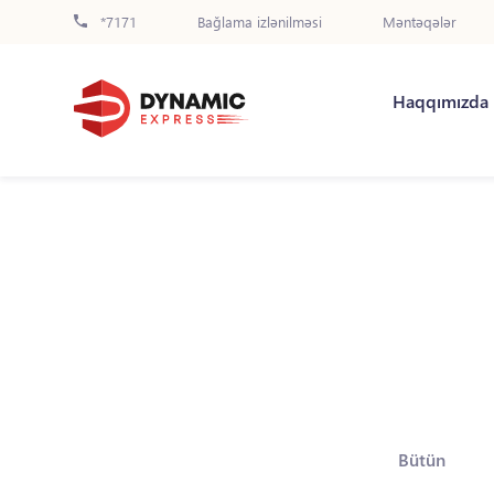
*7171
Bağlama izlənilməsi
Məntəqələr
Haqqımızda
Bütün