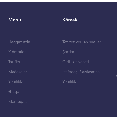
Menu
Kömək
Haqqımızda
Tez-tez verilən suallar
Xidmətlər
Şərtlər
Tariflər
Gizlilik siyasəti
Mağazalar
İstifadəçi Razılaşması
Yeniliklər
Yeniliklər
Əlaqə
Məntəqələr