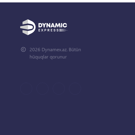
2026 Dynamex.az. Bütün
hüquqlar qorunur