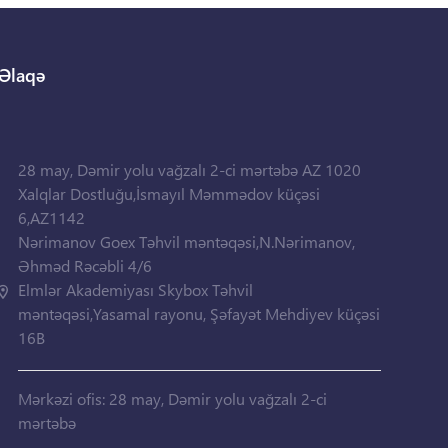
Əlaqə
28 may, Dəmir yolu vağzalı 2-ci mərtəbə AZ 1020
Xalqlar Dostluğu,İsmayıl Məmmədov küçəsi
6,AZ1142
Nərimanov Goex Təhvil məntəqəsi,N.Nərimanov,
Əhməd Rəcəbli 4/6
Elmlər Akademiyası Skybox Təhvil
məntəqəsi,Yasamal rayonu, Şəfayət Mehdiyev küçəsi
16B
Mərkəzi ofis: 28 may, Dəmir yolu vağzalı 2-ci
mərtəbə