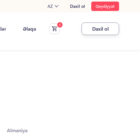
AZ
Daxil ol
Qeydiyyat
klər
Əlaqə
Daxil ol
.
Almaniya