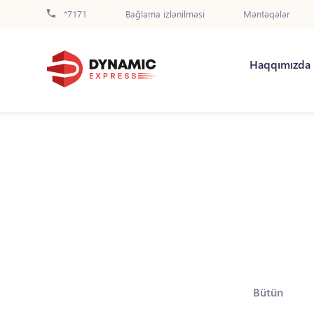
*7171
Bağlama izlənilməsi
Məntəqələr
Haqqımızda
Bütün