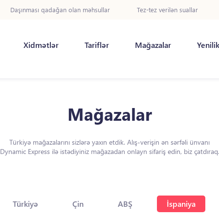
Daşınması qadağan olan məhsullar
Tez-tez verilən suallar
Xidmətlər
Tariflər
Mağazalar
Yenili
Mağazalar
Türkiyə mağazalarını sizlərə yaxın etdik. Alış-verişin ən sərfəli ünvanı
Dynamic Express ilə istədiyiniz mağazadan onlayn sifariş edin, biz çatdıraq
Türkiyə
Çin
ABŞ
İspaniya