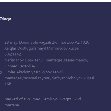
Əlaqə
28 may, Dəmir yolu vağzalı 2-ci mərtəbə AZ 1020
Xalqlar Dostluğu,İsmayıl Məmmədov küçəsi
6,AZ1142
Nərimanov Goex Təhvil məntəqəsi,N.Nərimanov,
Əhməd Rəcəbli 4/6
Elmlər Akademiyası Skybox Təhvil
məntəqəsi,Yasamal rayonu, Şəfayət Mehdiyev küçəsi
16B
Mərkəzi ofis: 28 may, Dəmir yolu vağzalı 2-ci
mərtəbə