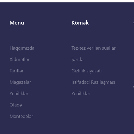
Menu
Kömək
Haqqımızda
Tez-tez verilən suallar
Xidmətlər
Şərtlər
Tariflər
Gizlilik siyasəti
Mağazalar
İstifadəçi Razılaşması
Yeniliklər
Yeniliklər
Əlaqə
Məntəqələr