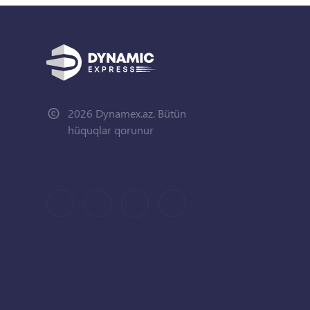
2026 Dynamex.az. Bütün
hüquqlar qorunur