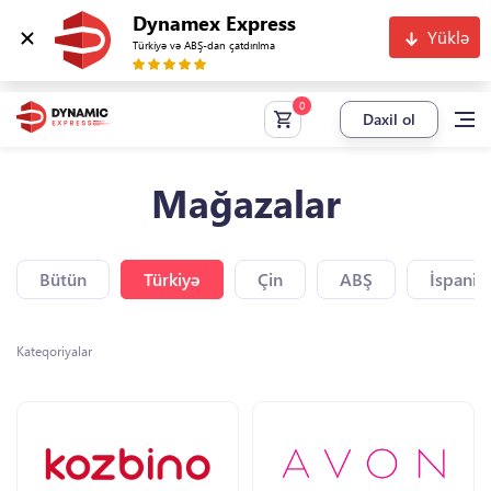
Dynamex Express
Yüklə
Türkiyə və ABŞ-dan çatdırılma
Daxil ol
Mağazalar
Bütün
Türkiyə
Çin
ABŞ
İspaniy
Kateqoriyalar