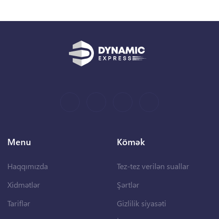
Menu
Kömək
Haqqımızda
Tez-tez verilən suallar
Xidmətlər
Şərtlər
Tariflər
Gizlilik siyasəti