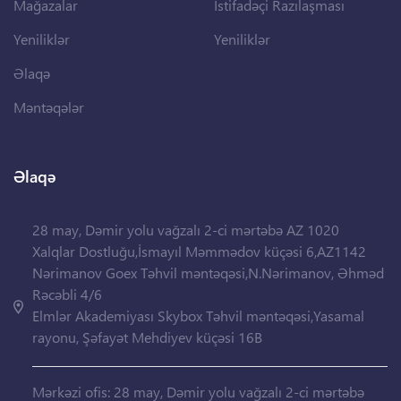
Mağazalar
İstifadəçi Razılaşması
Yeniliklər
Yeniliklər
Əlaqə
Məntəqələr
Əlaqə
28 may, Dəmir yolu vağzalı 2-ci mərtəbə AZ 1020
Xalqlar Dostluğu,İsmayıl Məmmədov küçəsi 6,AZ1142
Nərimanov Goex Təhvil məntəqəsi,N.Nərimanov, Əhməd
Rəcəbli 4/6
Elmlər Akademiyası Skybox Təhvil məntəqəsi,Yasamal
rayonu, Şəfayət Mehdiyev küçəsi 16B
Mərkəzi ofis: 28 may, Dəmir yolu vağzalı 2-ci mərtəbə