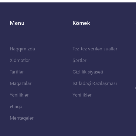
Menu
Kömək
Haqqımızda
Tez-tez verilən suallar
Xidmətlər
Şərtlər
Tariflər
Gizlilik siyasəti
Mağazalar
İstifadəçi Razılaşması
Yeniliklər
Yeniliklər
Əlaqə
Məntəqələr