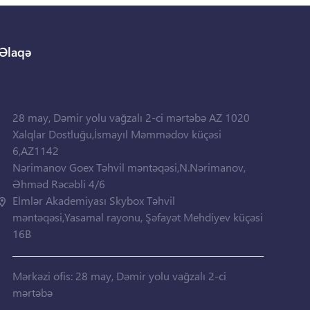
Əlaqə
28 may, Dəmir yolu vağzalı 2-ci mərtəbə AZ 1020
Xalqlar Dostluğu,İsmayıl Məmmədov küçəsi
6,AZ1142
Nərimanov Goex Təhvil məntəqəsi,N.Nərimanov,
Əhməd Rəcəbli 4/6
Elmlər Akademiyası Skybox Təhvil
məntəqəsi,Yasamal rayonu, Şəfayət Mehdiyev küçəsi
16B
Mərkəzi ofis: 28 may, Dəmir yolu vağzalı 2-ci
mərtəbə