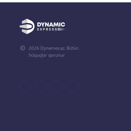
2026 Dynamex.az. Bütün
hüquqlar qorunur