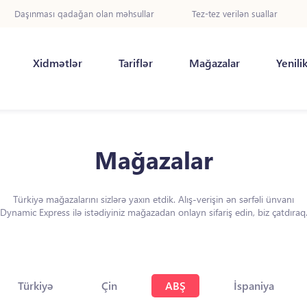
Daşınması qadağan olan məhsullar
Tez-tez verilən suallar
Xidmətlər
Tariflər
Mağazalar
Yenili
Mağazalar
Türkiyə mağazalarını sizlərə yaxın etdik. Alış-verişin ən sərfəli ünvanı
Dynamic Express ilə istədiyiniz mağazadan onlayn sifariş edin, biz çatdıraq
Türkiyə
Çin
ABŞ
İspaniya