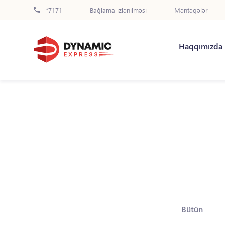
*7171
Bağlama izlənilməsi
Məntəqələr
Haqqımızda
Bütün