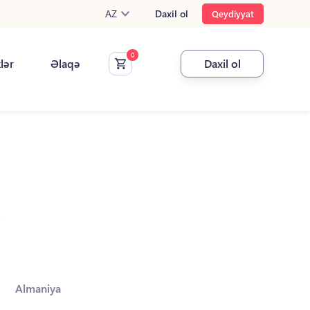
AZ
Daxil ol
Qeydiyyat
klər
Əlaqə
Daxil ol
.
Almaniya