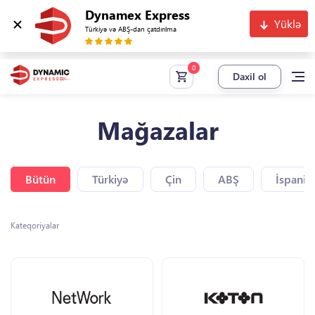
Dynamex Express
Yüklə
Türkiyə və ABŞ-dan çatdırılma
Daxil ol
Mağazalar
Bütün
Türkiyə
Çin
ABŞ
İspaniy
Kateqoriyalar