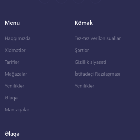
Menu
Kömək
Haqqımızda
Tez-tez verilən suallar
Xidmətlər
Şərtlər
Tariflər
Gizlilik siyasəti
Mağazalar
İstifadəçi Razılaşması
Yeniliklər
Yeniliklər
Əlaqə
Məntəqələr
Əlaqə