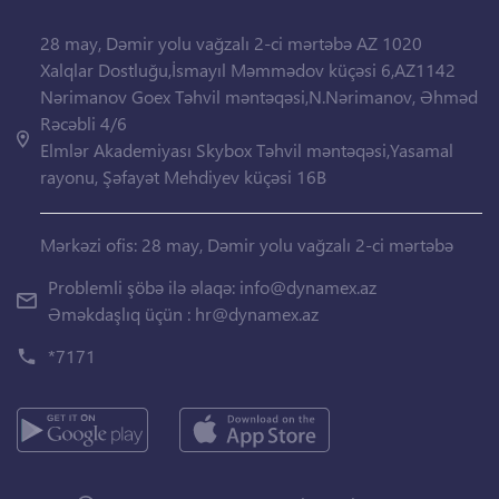
28 may, Dəmir yolu vağzalı 2-ci mərtəbə AZ 1020
Xalqlar Dostluğu,İsmayıl Məmmədov küçəsi 6,AZ1142
Nərimanov Goex Təhvil məntəqəsi,N.Nərimanov, Əhməd
Rəcəbli 4/6
Elmlər Akademiyası Skybox Təhvil məntəqəsi,Yasamal
rayonu, Şəfayət Mehdiyev küçəsi 16B
Mərkəzi ofis: 28 may, Dəmir yolu vağzalı 2-ci mərtəbə
Problemli şöbə ilə əlaqə:
info@dynamex.az
Əməkdaşlıq üçün :
hr@dynamex.az
*7171