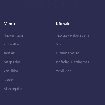
Menu
Kömək
Haqqımızda
Tez-tez verilən suallar
Xidmətlər
Şərtlər
Tariflər
Gizlilik siyasəti
Mağazalar
İstifadəçi Razılaşması
Yeniliklər
Yeniliklər
Əlaqə
Məntəqələr