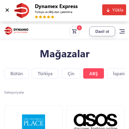
Dynamex Express
Yüklə
Türkiyə və ABŞ-dan çatdırılma
Daxil ol
Mağazalar
Bütün
Türkiyə
Çin
ABŞ
İspaniy
Kateqoriyalar