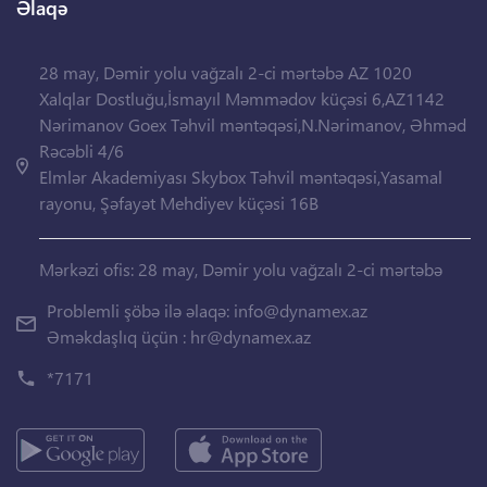
Əlaqə
28 may, Dəmir yolu vağzalı 2-ci mərtəbə AZ 1020
Xalqlar Dostluğu,İsmayıl Məmmədov küçəsi 6,AZ1142
Nərimanov Goex Təhvil məntəqəsi,N.Nərimanov, Əhməd
Rəcəbli 4/6
Elmlər Akademiyası Skybox Təhvil məntəqəsi,Yasamal
rayonu, Şəfayət Mehdiyev küçəsi 16B
Mərkəzi ofis: 28 may, Dəmir yolu vağzalı 2-ci mərtəbə
Problemli şöbə ilə əlaqə:
info@dynamex.az
Əməkdaşlıq üçün :
hr@dynamex.az
*7171