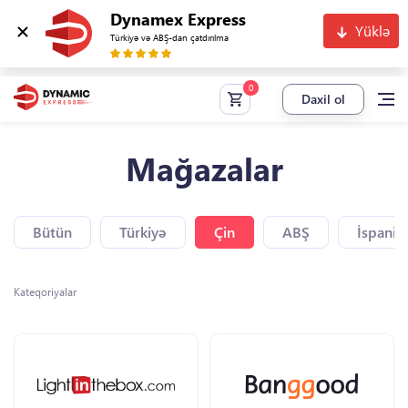
Dynamex Express
Yüklə
Türkiyə və ABŞ-dan çatdırılma
Daxil ol
Mağazalar
Bütün
Türkiyə
Çin
ABŞ
İspaniy
Kateqoriyalar