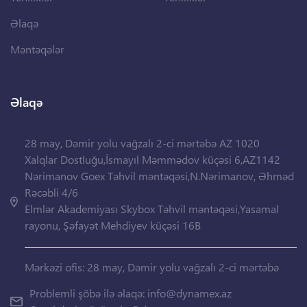
Əlaqə
Məntəqələr
Əlaqə
28 may, Dəmir yolu vağzalı 2-ci mərtəbə AZ 1020
Xalqlar Dostluğu,İsmayıl Məmmədov küçəsi 6,AZ1142
Nərimanov Goex Təhvil məntəqəsi,N.Nərimanov, Əhməd
Rəcəbli 4/6
Elmlər Akademiyası Skybox Təhvil məntəqəsi,Yasamal
rayonu, Şəfayət Mehdiyev küçəsi 16B
Mərkəzi ofis: 28 may, Dəmir yolu vağzalı 2-ci mərtəbə
Problemli şöbə ilə əlaqə:
info@dynamex.az