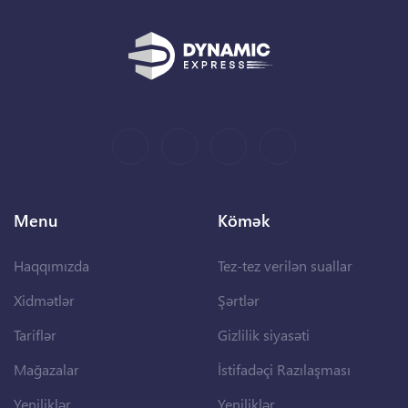
Menu
Kömək
Haqqımızda
Tez-tez verilən suallar
Xidmətlər
Şərtlər
Tariflər
Gizlilik siyasəti
Mağazalar
İstifadəçi Razılaşması
Yeniliklər
Yeniliklər