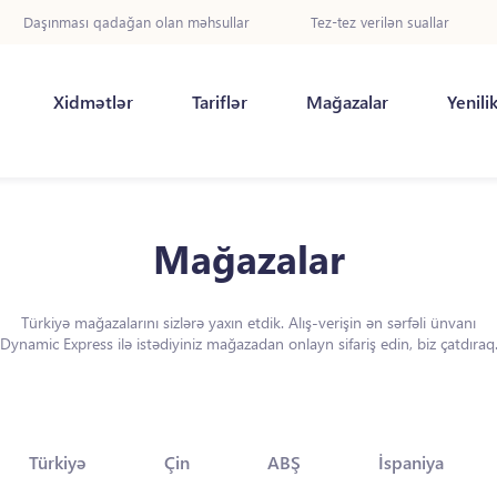
Daşınması qadağan olan məhsullar
Tez-tez verilən suallar
Xidmətlər
Tariflər
Mağazalar
Yenili
Mağazalar
Türkiyə mağazalarını sizlərə yaxın etdik. Alış-verişin ən sərfəli ünvanı
Dynamic Express ilə istədiyiniz mağazadan onlayn sifariş edin, biz çatdıraq
Türkiyə
Çin
ABŞ
İspaniya