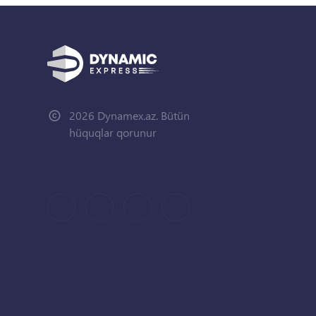
2026 Dynamex.az. Bütün
hüquqlar qorunur