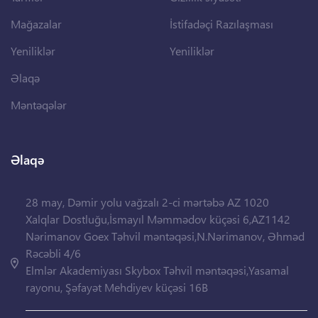
Mağazalar
İstifadəçi Razılaşması
Yeniliklər
Yeniliklər
Əlaqə
Məntəqələr
Əlaqə
28 may, Dəmir yolu vağzalı 2-ci mərtəbə AZ 1020
Xalqlar Dostluğu,İsmayıl Məmmədov küçəsi 6,AZ1142
Nərimanov Goex Təhvil məntəqəsi,N.Nərimanov, Əhməd
Rəcəbli 4/6
Elmlər Akademiyası Skybox Təhvil məntəqəsi,Yasamal
rayonu, Şəfayət Mehdiyev küçəsi 16B