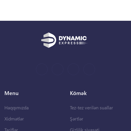
Menu
Kömək
Haqqımızda
Tez-tez verilən suallar
Xidmətlər
Şərtlər
Tariflər
Gizlilik siyasəti