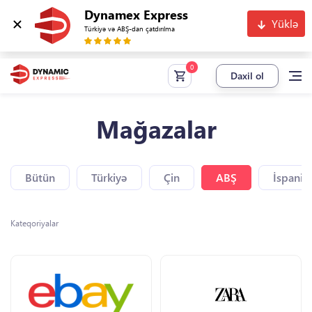
Dynamex Express
Yüklə
Türkiyə və ABŞ-dan çatdırılma
Daxil ol
Mağazalar
Bütün
Türkiyə
Çin
ABŞ
İspaniy
Kateqoriyalar