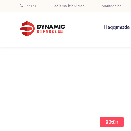
*7171
Bağlama izlənilməsi
Məntəqələr
Haqqımızda
Bütün