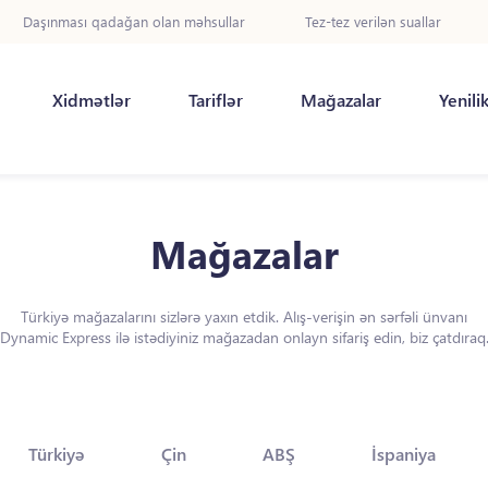
Daşınması qadağan olan məhsullar
Tez-tez verilən suallar
Xidmətlər
Tariflər
Mağazalar
Yenili
Mağazalar
Türkiyə mağazalarını sizlərə yaxın etdik. Alış-verişin ən sərfəli ünvanı
Dynamic Express ilə istədiyiniz mağazadan onlayn sifariş edin, biz çatdıraq
Türkiyə
Çin
ABŞ
İspaniya