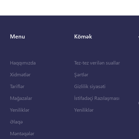
Menu
Kömək
Haqqımızda
Tez-tez verilən suallar
Xidmətlər
Şərtlər
Tariflər
Gizlilik siyasəti
Mağazalar
İstifadəçi Razılaşması
Yeniliklər
Yeniliklər
Əlaqə
Məntəqələr