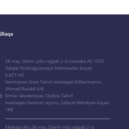
Əlaqə
28 may, Dəmir yolu vağzalı 2-ci mərtəbə AZ 1020
Xalqlar Dostluğu,İsmayıl Məmmədov küçəsi
6,AZ1142
Nərimanov Goex Təhvil məntəqəsi,N.Nərimanov,
Əhməd Rəcəbli 4/6
Elmlər Akademiyası Skybox Təhvil
məntəqəsi,Yasamal rayonu, Şəfayət Mehdiyev küçəsi
16B
Mərkəzi ofis: 28 may, Dəmir yolu vağzalı 2-ci