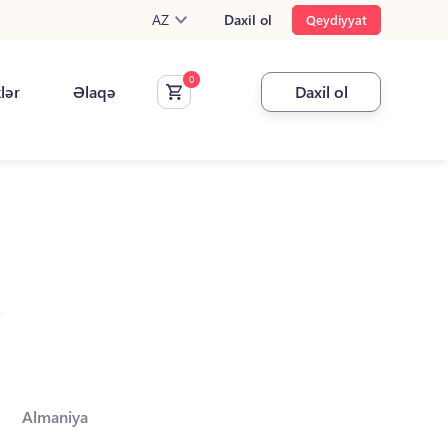
AZ
Daxil ol
Qeydiyyat
klər
Əlaqə
Daxil ol
.
Almaniya