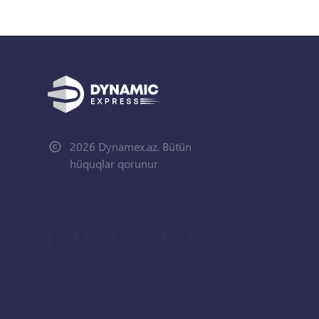
2026 Dynamex.az. Bütün
hüquqlar qorunur