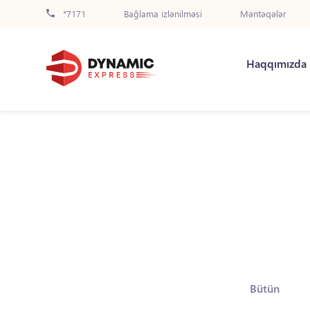
*7171
Bağlama izlənilməsi
Məntəqələr
Haqqımızda
Bütün