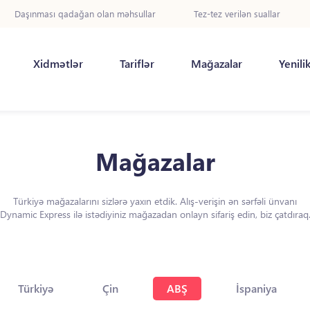
Daşınması qadağan olan məhsullar
Tez-tez verilən suallar
Xidmətlər
Tariflər
Mağazalar
Yenili
Mağazalar
Türkiyə mağazalarını sizlərə yaxın etdik. Alış-verişin ən sərfəli ünvanı
Dynamic Express ilə istədiyiniz mağazadan onlayn sifariş edin, biz çatdıraq
Türkiyə
Çin
ABŞ
İspaniya