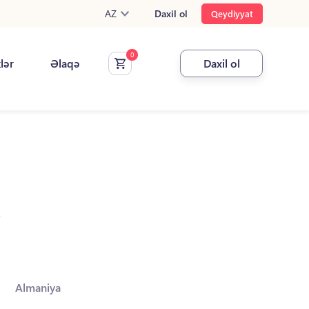
AZ
Daxil ol
Qeydiyyat
klər
Əlaqə
Daxil ol
.
Almaniya