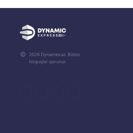
2026 Dynamex.az. Bütün
hüquqlar qorunur