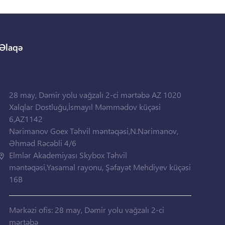
Əlaqə
28 may, Dəmir yolu vağzalı 2-ci mərtəbə AZ 1020
Xalqlar Dostluğu,İsmayıl Məmmədov küçəsi
6,AZ1142
Nərimanov Goex Təhvil məntəqəsi,N.Nərimanov,
Əhməd Rəcəbli 4/6
Elmlər Akademiyası Skybox Təhvil
məntəqəsi,Yasamal rayonu, Şəfayət Mehdiyev küçəsi
16B
Mərkəzi ofis: 28 may, Dəmir yolu vağzalı 2-ci
mərtəbə