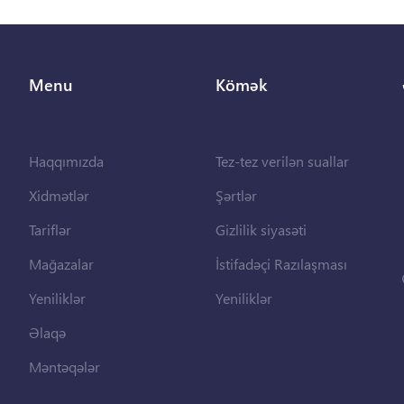
Menu
Kömək
Haqqımızda
Tez-tez verilən suallar
Xidmətlər
Şərtlər
Tariflər
Gizlilik siyasəti
Mağazalar
İstifadəçi Razılaşması
Yeniliklər
Yeniliklər
Əlaqə
Məntəqələr