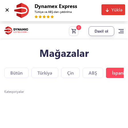
Dynamex Express
Yüklə
Türkiyə və ABŞ-dan çatdırılma
Daxil ol
Mağazalar
Bütün
Türkiyə
Çin
ABŞ
İspaniy
Kateqoriyalar