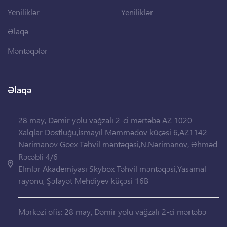
Yeniliklər
Yeniliklər
Əlaqə
Məntəqələr
Əlaqə
28 may, Dəmir yolu vağzalı 2-ci mərtəbə AZ 1020
Xalqlar Dostluğu,İsmayıl Məmmədov küçəsi 6,AZ1142
Nərimanov Goex Təhvil məntəqəsi,N.Nərimanov, Əhməd
Rəcəbli 4/6
Elmlər Akademiyası Skybox Təhvil məntəqəsi,Yasamal
rayonu, Şəfayət Mehdiyev küçəsi 16B
Mərkəzi ofis: 28 may, Dəmir yolu vağzalı 2-ci mərtəbə