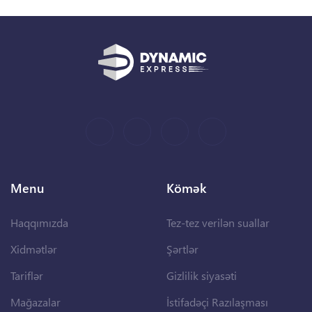
Menu
Kömək
Haqqımızda
Tez-tez verilən suallar
Xidmətlər
Şərtlər
Tariflər
Gizlilik siyasəti
Mağazalar
İstifadəçi Razılaşması