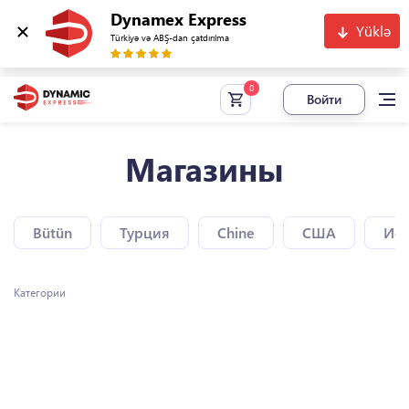
Dynamex Express
Yüklə
Türkiyə və ABŞ-dan çatdırılma
Войти
Магазины
Bütün
Турция
Chine
США
Исп
Категории