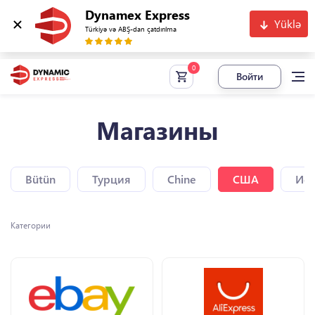
Dynamex Express
Yüklə
Türkiyə və ABŞ-dan çatdırılma
Войти
Магазины
Bütün
Турция
Chine
США
Исп
Категории