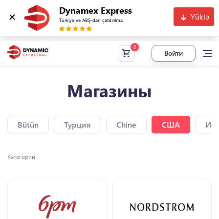
Dynamex Express
Yüklə
Türkiyə və ABŞ-dan çatdırılma
Войти
Магазины
Bütün
Турция
Chine
США
Исп
Категории