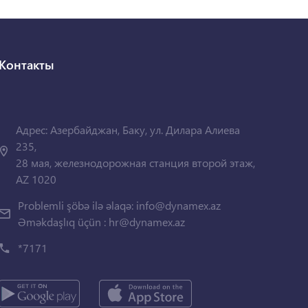
Контакты
Адрес: Азербайджан, Баку, ул. Дилара Алиева
235,
28 мая, железнодорожная станция второй этаж,
AZ 1020
Problemli şöbə ilə əlaqə:
info@dynamex.az
Əməkdaşlıq üçün :
hr@dynamex.az
*7171