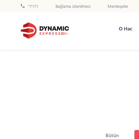
*7171
Bağlama izlənilməsi
Məntəqələr
О Нас
Bütün