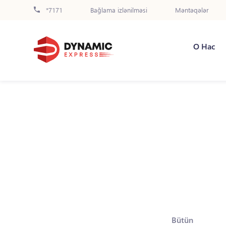
*7171
Bağlama izlənilməsi
Məntəqələr
О Нас
Bütün