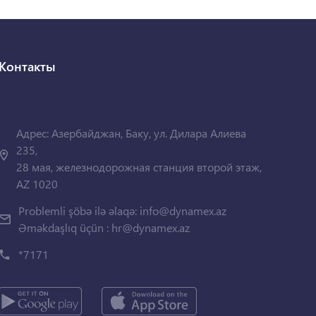
Контакты
Адрес: Азербайджан, Баку, ул. Дилара Алиева
235,
28 мая, железнодорожная станция второй этаж,
AZ 1020
Problemli şöbə ilə əlaqə:
info@dynamex.az
Əməkdaşlıq üçün :
hr@dynamex.az
*7171