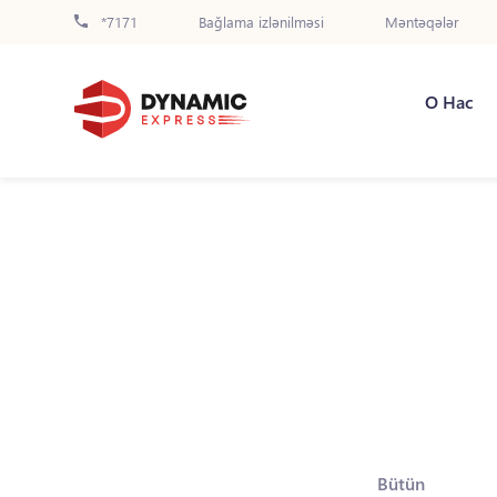
*7171
Bağlama izlənilməsi
Məntəqələr
О Нас
Bütün