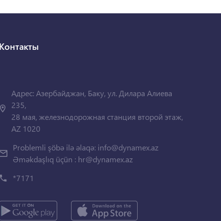
Контакты
Адрес: Азербайджан, Баку, ул. Дилара Алиева
235,
28 мая, железнодорожная станция второй этаж,
AZ 1020
Problemli şöbə ilə əlaqə:
info@dynamex.az
Əməkdaşlıq üçün :
hr@dynamex.az
*7171