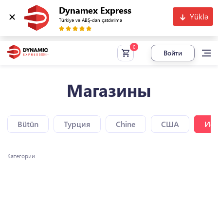
Dynamex Express
Yüklə
Türkiyə və ABŞ-dan çatdırılma
Войти
Магазины
Bütün
Турция
Chine
США
Исп
Категории