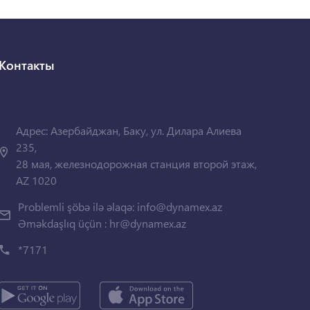
Контакты
Адрес: Азербайджан, Баку, ул. Дилара Алиева
235,
28 мая, железнодорожная станция второй этаж,
AZ 1020
Problemli şöbə ilə əlaqə:
info@dynamex.az
Əməkdaşlıq üçün :
hr@dynamex.az
*7171