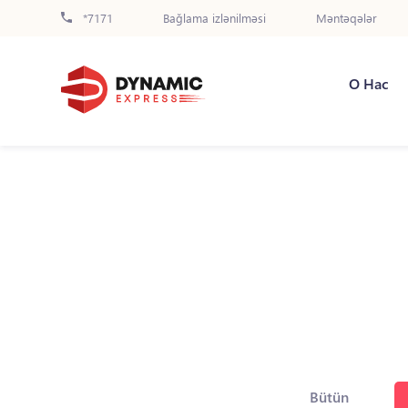
*7171
Bağlama izlənilməsi
Məntəqələr
О Нас
Bütün