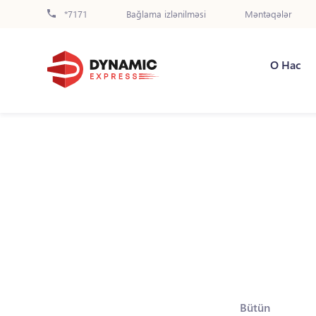
*7171
Bağlama izlənilməsi
Məntəqələr
О Нас
Bütün