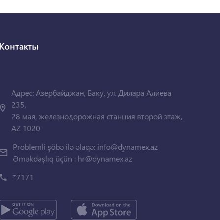
Контакты
Адрес: Азербайджан, Баку, ул. Дилара Алиева
235,
28 мая, железнодорожная станция второй этаж,
AZ 1020
Problemli şöbə ilə əlaqə:
info@dynamex.az
Əməkdaşlıq üçün :
hr@dynamex.az
*7171