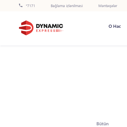
*7171
Bağlama izlənilməsi
Məntəqələr
О Нас
Bütün