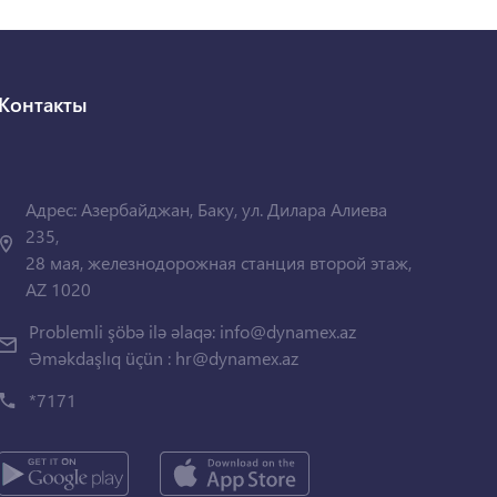
Контакты
Адрес: Азербайджан, Баку, ул. Дилара Алиева
235,
28 мая, железнодорожная станция второй этаж,
AZ 1020
Problemli şöbə ilə əlaqə:
info@dynamex.az
Əməkdaşlıq üçün :
hr@dynamex.az
*7171